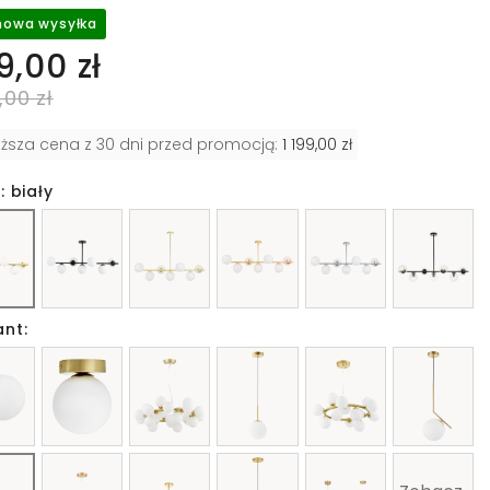
owa wysyłka
9,00 zł
,00 zł
iższa cena z 30 dni przed promocją:
1 199,00 zł
: biały
ant: