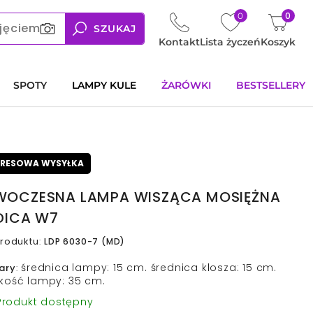
0
0
jęciem
SZUKAJ
Kontakt
Lista życzeń
Koszyk
SPOTY
LAMPY KULE
ŻARÓWKI
BESTSELLERY
PRESOWA WYSYŁKA
OCZESNA LAMPA WISZĄCA MOSIĘŻNA
DICA W7
roduktu
:
LDP 6030-7 (MD)
średnica lampy: 15 cm. średnica klosza: 15 cm.
ary
:
kość lampy: 35 cm.
rodukt dostępny