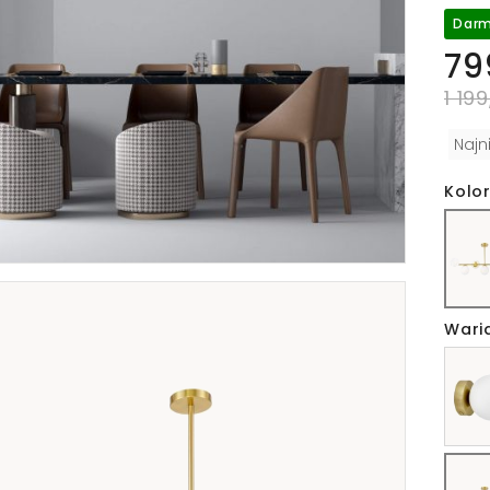
Darm
79
1 199
Najn
Kolor
Wari