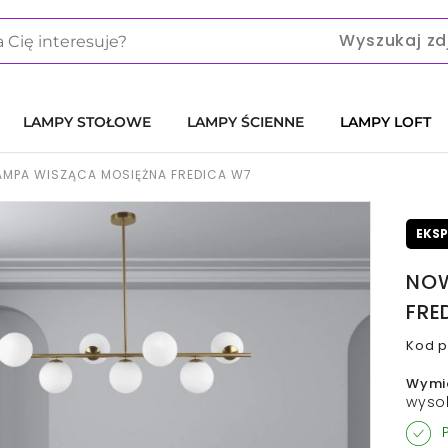
Wyszukaj zd
LAMPY STOŁOWE
LAMPY ŚCIENNE
LAMPY LOFT
MPA WISZĄCA MOSIĘŻNA FREDICA W7
EKS
NOW
FRE
Kod p
Wymi
wyso
P