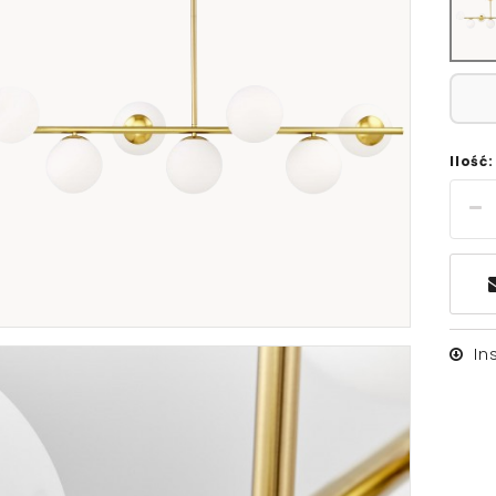
Ilość:
In