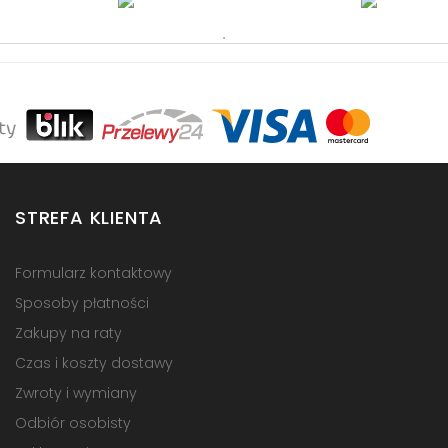
STREFA KLIENTA
Formularz kontaktowy
Sposoby płatności
Zakupy na raty
Czas i koszty dostawy
Zwroty i wymiany
Odbiór osobisty