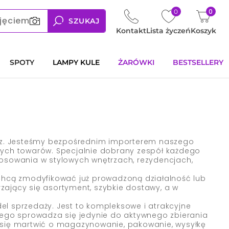
0
0
jęciem
SZUKAJ
Kontakt
Lista życzeń
Koszyk
SPOTY
LAMPY KULE
ŻARÓWKI
BESTSELLERY
rz. Jesteśmy bezpośrednim importerem naszego
zych towarów. Specjalnie dobrany zespół każdego
tosowania w stylowych wnętrzach, rezydencjach,
 chcą zmodyfikować już prowadzoną działalność lub
ający się asortyment, szybkie dostawy, a w
l sprzedaży. Jest to kompleksowe i atrakcyjne
wego sprowadza się jedynie do aktywnego zbierania
 się martwić o magazynowanie, pakowanie, wysyłkę