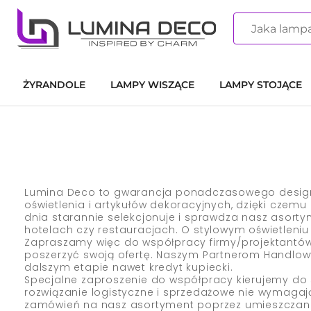
ŻYRANDOLE
LAMPY WISZĄCE
LAMPY STOJĄCE
Lumina Deco to gwarancja ponadczasowego design’
oświetlenia i artykułów dekoracyjnych, dzięki cze
dnia starannie selekcjonuje i sprawdza nasz asort
hotelach czy restauracjach. O stylowym oświetleniu
Zapraszamy więc do współpracy firmy/projektantów/
poszerzyć swoją ofertę. Naszym Partnerom Handlowy
dalszym etapie nawet kredyt kupiecki.
Specjalne zaproszenie do współpracy kierujemy do 
rozwiązanie logistyczne i sprzedażowe nie wymagaj
zamówień na nasz asortyment poprzez umieszczanie 