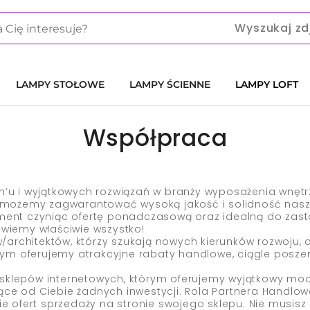
Wyszukaj zd
LAMPY STOŁOWE
LAMPY ŚCIENNE
LAMPY LOFT
Współpraca
u i wyjątkowych rozwiązań w branży wyposażenia wnęt
mu możemy zagwarantować wysoką jakość i solidność nas
yment czyniąc ofertę ponadczasową oraz idealną do zas
 wiemy właściwie wszystko!
architektów, którzy szukają nowych kierunków rozwoju,
m oferujemy atrakcyjne rabaty handlowe, ciągle poszerz
sklepów internetowych, którym oferujemy wyjątkowy mode
ące od Ciebie żadnych inwestycji. Rola Partnera Handlo
ofert sprzedaży na stronie swojego sklepu. Nie musisz