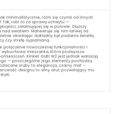
 tak minimalistycznie, różni się czymś od innych
 Tak, robi to za sprawą uchwytu —
kojeści, załamującej się w połowie. Dłuższy
 nad światłem. Manewruje się nim łatwiej niż
lnie określając dokładny kąt padania światła,
cy czy strefę sypialnianą.
e połączenie nowoczesnej funkcjonalności i
Iście wybuchowa mieszanka, która podwyższa
pomieszczeń. Kinkiet GUBI
W2
jest jednak wariacją
lnego — poszczególne jego elementy pochodzą
Pozłacane śruby to elegancja, czarny mat —
rowość designu to silny atut, pozwalający mu
styki.