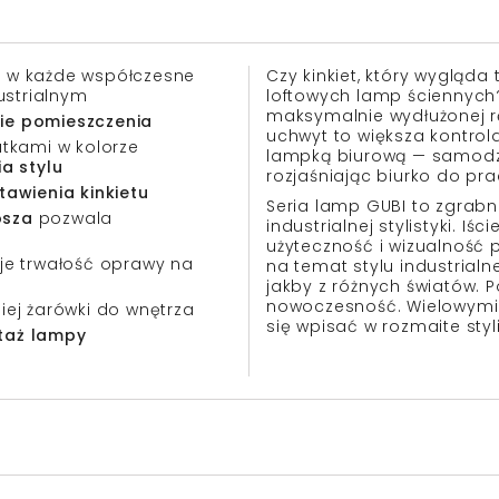
ię w każde współczesne
Czy kinkiet, który wygląda
ustrialnym
loftowych lamp ściennych?
maksymalnie wydłużonej rę
nie pomieszczenia
uchwyt to większa kontrola
tkami w kolorze
lampką biurową — samodzie
a stylu
rozjaśniając biurko do pra
awienia kinkietu
Seria lamp GUBI to zgrabn
osza
pozwala
industrialnej stylistyki. 
użyteczność i wizualność 
e trwałość oprawy na
na temat stylu industria
jakby z różnych światów. 
nowoczesność. Wielowymia
ej żarówki do wnętrza
się wpisać w rozmaite styli
ntaż lampy