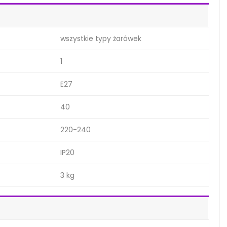
wszystkie typy żarówek
1
E27
40
220-240
IP20
3 kg