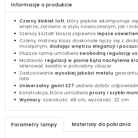
Informacje o produkcie
Czarny kinkiet loft
, który pięknie wkomponuje s
wnętrze, zarówno w stylu nowoczesnym, jak i ind
Szerszy kształt klosza zapewnia
lepsze oświetle
Czarny matowy klosz doskonale łączy się z doda
mosiężnym,
dodając wnętrzu elegancji i poczuci
Dłuższe ramię umożliwia
swobodną regulację ust
Możliwość
regulacji w pionie kąta nachylenia kl
skierować światło w potrzebny obszar
Zastosowanie
wysokiej jakości metalu
gwarantuj
lata
Uniwersalny gwint E27
ułatwia dobór odpowiedni
Konstrukcja, która umożliwia
prosty i szybki mo
Wymiary
: szerokość: 48 cm, wysokość: 22 cm
Materiały do pobrania
Parametry lampy