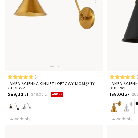
(3)
LAMPA ŚCIENNA KINKIET LOFTOWY MOSIĘŻNY
LAMPA ŚCIENN
GUBI W2
RUBI W1
259,00 zł
159,00 zł
349,00 zł
259
-90 zł
+4 warianty
+4 warianty