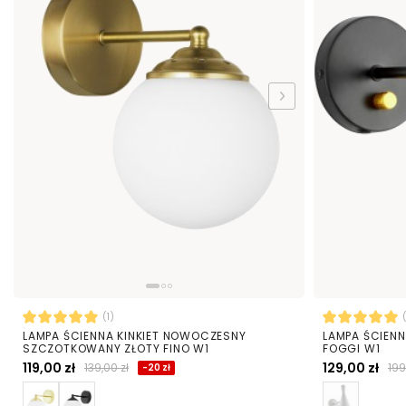
(1)
LAMPA ŚCIENNA KINKIET NOWOCZESNY
LAMPA ŚCIENN
SZCZOTKOWANY ZŁOTY FINO W1
FOGGI W1
119,00 zł
129,00 zł
139,00 zł
199
-20 zł