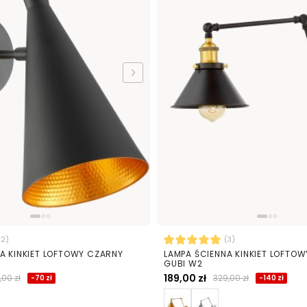
(2)
(3)
A KINKIET LOFTOWY CZARNY
LAMPA ŚCIENNA KINKIET LOFTO
GUBI W2
189,00 zł
,00 zł
329,00 zł
-70 zł
-140 zł