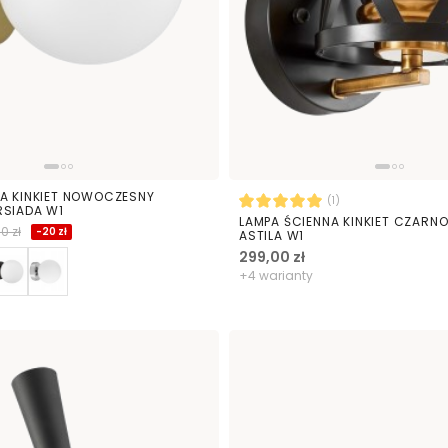
NA KINKIET NOWOCZESNY
(1)
RSIADA W1
LAMPA ŚCIENNA KINKIET CZARN
0 zł
-20 zł
ASTILA W1
299,00 zł
+4 warianty