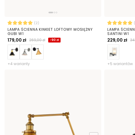
(2)
LAMPA ŚCIENNA KINKIET LOFTOWY MOSIĘŻNY
LAMPA ŚCIENN
GUBI W1
SANTINI W1
179,00 zł
229,00 zł
269,00 zł
34
-90 zł
+4 warianty
+5 wariantów