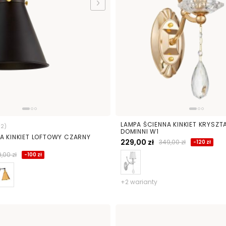
LAMPA ŚCIENNA KINKIET KRYSZ
(2)
DOMINNI W1
A KINKIET LOFTOWY CZARNY
229,00 zł
349,00 zł
-120 zł
,00 zł
-100 zł
+2 warianty