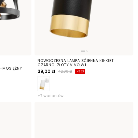
NOWOCZESNA LAMPA SĆIENNA KINKIET
CZARNO-ZŁOTY VIVO W1
O-MOSIĘŻNY
39,00 zł
42,00 zł
-3 zł
+7 wariantów