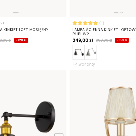
(2)
(3)
A KINKIET LOFT MOSIĘŻNY
LAMPA ŚCIENNA KINKIET LOFTOW
RUBI W2
249,00 zł
9,00 zł
399,00 zł
-120 zł
-150 zł
+4 warianty