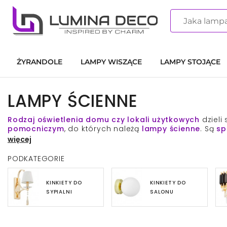
ŻYRANDOLE
LAMPY WISZĄCE
LAMPY STOJĄCE
LAMPY ŚCIENNE
Rodzaj oświetlenia domu czy lokali użytkowych
dzieli
pomocniczym
, do których należą
lampy ścienne
. Są
sp
zamontowanie dodatkowych punktów świetlnych. Ich m
więcej
kawiarniach, hotelach czy restauracjach
. Jako oświe
światła daje oświetlenie główne pomieszczenia, a ile d
PODKATEGORIE
sklep oferuje kinkiety
w
dużych oraz standardowych
r
bez znaczenia, gdyż
szklane, przezroczyste klosz
e z p
poświatę
.
Kolorystyka lamp ściennych
w
LUMINA DEC
KINKIETY DO
KINKIETY DO
proces
zakupu i doboru lampy
odpowiedniej pod każ
SYPIALNI
SALONU