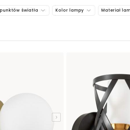
 punktów światła
Kolor lampy
Materiał la