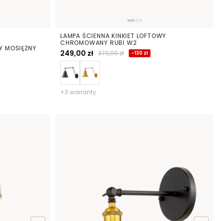
LAMPA ŚCIENNA KINKIET LOFTOWY
CHROMOWANY RUBI W2
Y MOSIĘŻNY
249,00 zł
379,00 zł
-130 zł
+3 warianty