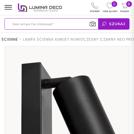
0
0
Kontakt
Lista życzeń
Koszyk
SZUKAJ
 ŚCIENNE
>
LAMPA ŚCIENNA KINKIET NOWOCZESNY CZARNY NEO PRO