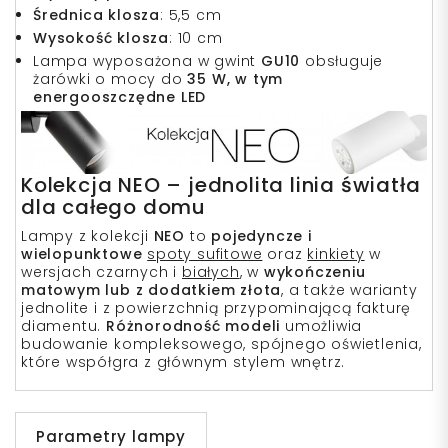
Średnica klosza
: 5,5 cm
Wysokość klosza
: 10 cm
Lampa wyposażona w gwint
GU10
obsługuje
żarówki o mocy do
35 W, w tym
energooszczędne LED
Kolekcja NEO – jednolita linia światła
dla całego domu
Lampy z kolekcji
NEO
to
pojedyncze i
wielopunktowe
spoty sufitowe
oraz
kinkiety
w
wersjach czarnych i
białych
, w
wykończeniu
matowym lub z dodatkiem złota
, a także warianty
jednolite i z powierzchnią przypominającą fakturę
diamentu.
Różnorodność modeli
umożliwia
budowanie kompleksowego, spójnego oświetlenia,
które współgra z głównym stylem wnętrz.
Parametry lampy