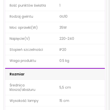
Ilość punktów światła
1
Rodzaj gwintu
GU10
Moc oprawki(W)
35W
Napięcie(V)
220-240
Stopień szczelności
IP20
Waga produktu
0.5 kg
Rozmiar
Średnica
5,5 cm
klosza/abażuru
Wysokość lampy
15 cm