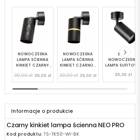
NOWOCZESNA
NOWOCZESNA
SPOT
LAMPA SĆIENNA
LAMPA SĆIENNA
NOWOCZESNA
KINKIET CZARNY
KINKIET CZARNO-
LAMPA SUFITOW
BOVA W1
ZŁOTY ASTI W1
CZARNA NEO W1
35,00 zł
39,00 zł
39,00 zł
35,00 zł
35,00 zł
Informacje o produkcie
Czarny kinkiet lampa ścienna NEO PRO
Kod produktu:
TS-TK50-W1-BK