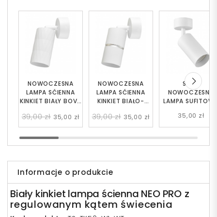
NOWOCZESNA
NOWOCZESNA
SPOT
LAMPA SĆIENNA
LAMPA SĆIENNA
NOWOCZESNA
KINKIET BIAŁY BOVA
KINKIET BIAŁO-
LAMPA SUFITOW
W1
SREBRNY ASTI W1
BIAŁA NEO W1
35,00 zł
39,00 zł
39,00 zł
35,00 zł
35,00 zł
Informacje o produkcie
Biały kinkiet lampa ścienna NEO PRO
z
regulowanym kątem świecenia