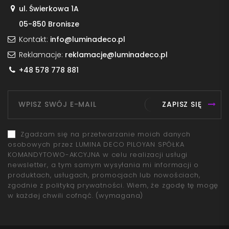
ul. Świerkowa 1A
05-850 Bronisze
Kontakt:
info@luminadeco.pl
Reklamacje:
reklamacje@luminadeco.pl
+48 578 778 881
ZAPISZ SIĘ
Zgadzam się na przetwarzanie moich danych
osobowych przez LUMINA DECO PILOYAN SPÓŁKA
KOMANDYTOWO-AKCYJNA w celu realizacji usługi
newsletter, a tym samym wysyłania mi informacji o
produktach, usługach, promocjach lub nowościach,
zgodnie z polityką prywatności. Wiem, że zgodę tę mogę
w każdej chwili cofnąć.
(wymagana)