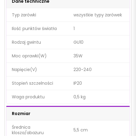
Dane techniczne
Typ żarówki
wszystkie typy żarówek
Ilość punktów światła
1
Rodzaj gwintu
GU10
Moc oprawki(W)
35W
Napięcie(V)
220-240
Stopień szczelności
IP20
Waga produktu
0,5 kg
Rozmiar
Średnica
5,5 cm
klosza/abażuru