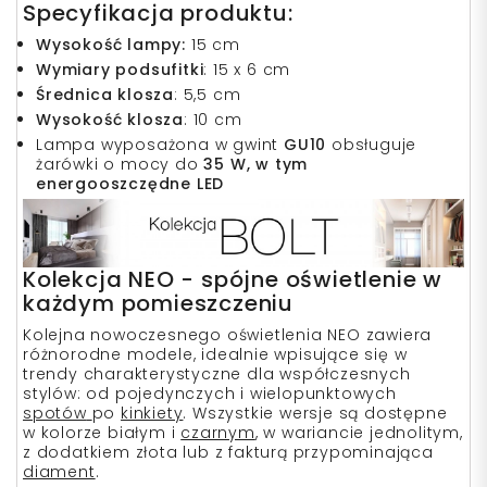
Specyfikacja produktu:
Wysokość lampy:
15 cm
Wymiary podsufitki
: 15 x 6 cm
Średnica klosza
: 5,5 cm
Wysokość klosza
: 10 cm
Lampa wyposażona w gwint
GU10
obsługuje
żarówki o mocy do
35 W, w tym
energooszczędne LED
Kolekcja NEO - spójne oświetlenie w
każdym pomieszczeniu
Kolejna nowoczesnego oświetlenia NEO zawiera
różnorodne modele, idealnie wpisujące się w
trendy charakterystyczne dla współczesnych
stylów: od pojedynczych i wielopunktowych
spotów
po
kinkiety
. Wszystkie wersje są dostępne
w kolorze białym i
czarnym
, w wariancie jednolitym,
z dodatkiem złota lub z fakturą przypominająca
diament
.