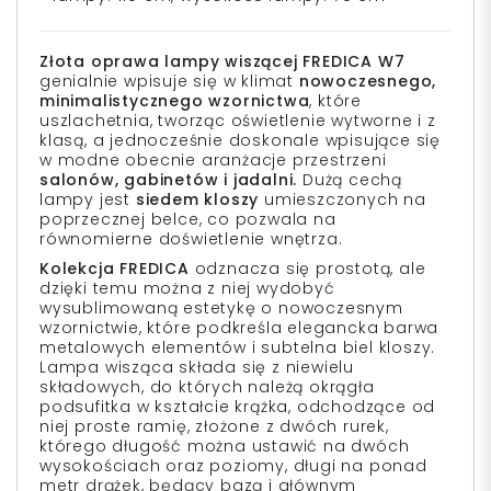
Złota oprawa lampy wiszącej FREDICA W7
genialnie wpisuje się w klimat
nowoczesnego,
minimalistycznego wzornictwa
, które
uszlachetnia, tworząc oświetlenie wytworne i z
klasą, a jednocześnie doskonale wpisujące się
w modne obecnie aranżacje przestrzeni
salonów, gabinetów i jadalni.
Dużą cechą
lampy jest
siedem kloszy
umieszczonych na
poprzecznej belce, co pozwala na
równomierne doświetlenie wnętrza.
Kolekcja FREDICA
odznacza się prostotą, ale
dzięki temu można z niej wydobyć
wysublimowaną estetykę o nowoczesnym
wzornictwie, które podkreśla elegancka barwa
metalowych elementów i subtelna biel kloszy.
Lampa wisząca składa się z niewielu
składowych, do których należą okrągła
podsufitka w kształcie krążka, odchodzące od
niej proste ramię, złożone z dwóch rurek,
którego długość można ustawić na dwóch
wysokościach oraz poziomy, długi na ponad
metr drążek, będący bazą i głównym