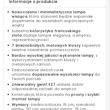
Informacje o produkcie
Nowoczesna i minimalistyczna lampa
wisząca
, która stanowić będzie wspaniałe
dopełnienie do wszelakich współczesnych
wnętrz
Subtelna
kolorystyka francuskiego
złota
dodaje lampie elegancji, a wnętrzu
reprezentacyjności
7 śnieżnobiałych, matowych kloszy
zapewnia
świetne oświetlenie pomieszczenia
Bardzo wysokiej jakości wykonanie lampy
, z
wykorzystaniem szklanych kloszy i
metalowych ramion
Zastosowanie dwóch rurek
umożliwia
dopasowanie wysokości lampy
do
Twoich potrzeb
Uniwersalny gwint E27
ułatwia dobór
odpowiedniej żarówki do wnętrza
Konstrukcja, która pozwala na
prosty i szybki
montaż lampy
Wymiary
: średnica klosza: 15 cm, szerokość
lampy: 110 cm, wysokość lampy: 75 cm