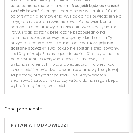
zaszyfrowane, nie są nigdzie zapisywane ani
udostępniane osobom trzecim.
A co jeśli będziesz chciał
zwrócić towar?
Kupując u nas, możesz w terminie 30 dni
od otrzymania zamówienia, wysłać do nas oświadczenie o
rezygnacji z zakupu i zwrócić towar. Po potwierdzeniu
odstąpienia od umowy oraz zleceniu zwrotu w systemie
PayU, środki zostaną przekazane bezpośrednio na
rachunek pożyczkodawcy powiązany z kredytem, a Ty
otrzymasz potwierdzenie e-mail od PayU.
A co jeśli nie
dostanę pożyczki?
Twój zakup nie zostanie zrealizowany,
jeśli Organizacja Finansująca nie udzieli Ci kredytu lub jeśli
po otrzymaniu pozytywnej decyzji kredytowej, nie
wykonasz kolejnych kroków polegających na weryfikacji
tożsamości i zatwierdzeniu warunków umowy kredytowej
za pomocą otrzymanego kodu SMS. Aby wówczas
zrealizować zakupy, wystarczy wrócić do naszego sklepu i
wybrać inną formę płatności.
Dane producenta
PYTANIA I ODPOWIEDZI