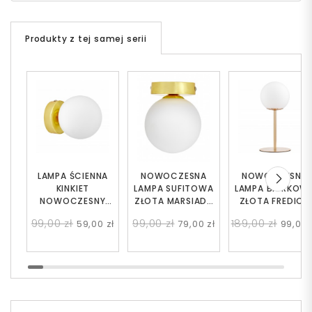
Produkty z tej samej serii
LAMPA ŚCIENNA
NOWOCZESNA
NOWOCZESNA
KINKIET
LAMPA SUFITOWA
LAMPA BIURKOW
NOWOCZESNY
ZŁOTA MARSIADA
ZŁOTA FREDICA
ZŁOTY MARSIADA
W1
SLIM
99,00 zł
99,00 zł
189,00 zł
59,00 zł
79,00 zł
99,00 
W1