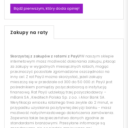
Bądź pierwszym, który doda opinię!
Zakupy na raty
Skorzystaj z zakupów z ratami z PayU!
W naszym sklepie
internetowym masz możliwość dokonania zakupu, płacąc
za zakupy w wygodnych miesięcznych ratach, mogąc
przeznaczyć pozostałe zgromadzone oszczędności na
inny cel. Z rat PayU można skorzystać, jeżeli zakupy
mieszczą się w przedziale od 300 do 50 000 zł. PayU jest
pośrednikiem pomiędzy pożyczkobiorcą a instytucją
finansową. Rat PayU udzielają trzej pożyczkodawcy –
mBank SA , Kreditech Polska Sp. z o.o. i Alior Bank SA.
Weryfikacja wniosku ratalnego trwa zwykle do 2 minut, w
przypadku uzyskania pozytywnej decyzji banku - masz
możliwość natychmiastowego dokończenia zamówienia.
Zapewnia także bezpieczeństwo danych zgodnie ze
standardami branżowymi. Przesyłane informacje są