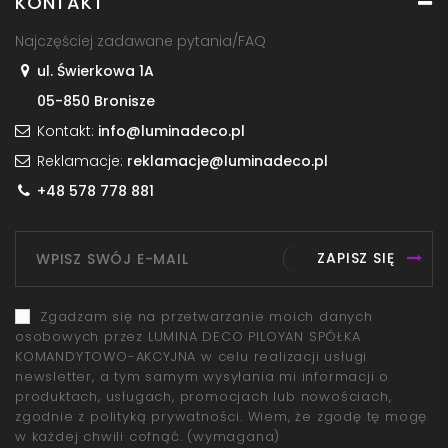
KONTAKT
Najczęściej zadawane pytania/FAQ
ul. Świerkowa 1A
05-850 Bronisze
Kontakt:
info@luminadeco.pl
Reklamacje:
reklamacje@luminadeco.pl
+48 578 778 881
ZAPISZ SIĘ
Zgadzam się na przetwarzanie moich danych
osobowych przez LUMINA DECO PILOYAN SPÓŁKA
KOMANDYTOWO-AKCYJNA w celu realizacji usługi
newsletter, a tym samym wysyłania mi informacji o
produktach, usługach, promocjach lub nowościach,
zgodnie z polityką prywatności. Wiem, że zgodę tę mogę
w każdej chwili cofnąć.
(wymagana)