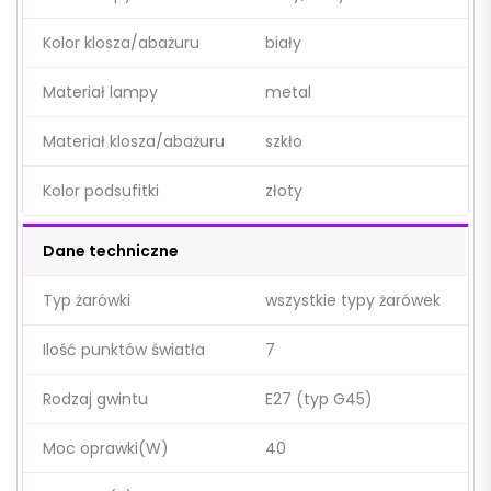
Kolor klosza/abażuru
biały
Materiał lampy
metal
Materiał klosza/abażuru
szkło
Kolor podsufitki
złoty
Dane techniczne
Typ żarówki
wszystkie typy żarówek
Ilość punktów światła
7
Rodzaj gwintu
E27 (typ G45)
Moc oprawki(W)
40