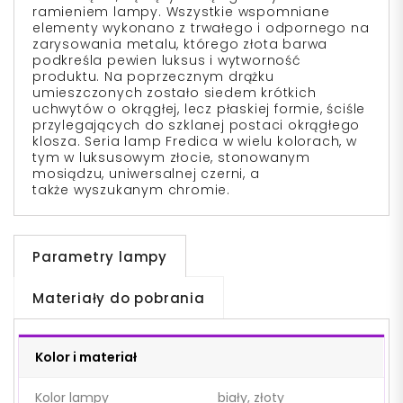
ramieniem lampy. Wszystkie wspomniane
elementy wykonano z trwałego i odpornego na
zarysowania metalu, którego złota barwa
podkreśla pewien luksus i wytworność
produktu. Na poprzecznym drążku
umieszczonych zostało siedem krótkich
uchwytów o okrągłej, lecz płaskiej formie, ściśle
przylegających do szklanej postaci okrągłego
klosza. Seria lamp Fredica w wielu kolorach, w
tym w luksusowym złocie, stonowanym
mosiądzu, uniwersalnej czerni, a
także wyszukanym chromie.
Parametry lampy
Materiały do pobrania
Kolor i materiał
Kolor lampy
biały, złoty