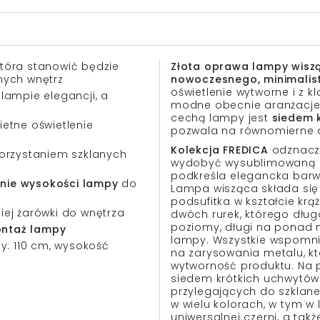
 która stanowić będzie
Złota oprawa lampy wisz
nych wnętrz
nowoczesnego, minimalis
oświetlenie wytworne i z k
lampie elegancji, a
modne obecnie aranżacje 
cechą lampy jest
siedem 
etne oświetlenie
pozwala na równomierne d
Kolekcja FREDICA
odznacza
korzystaniem szklanych
wydobyć wysublimowaną e
podkreśla elegancka barw
ie wysokości lampy
do
Lampa wisząca składa się 
podsufitka w kształcie krą
ej żarówki do wnętrza
dwóch rurek, którego dłu
poziomy, długi na ponad 
ontaż lampy
lampy. Wszystkie wspomn
py: 110 cm, wysokość
na zarysowania metalu, kt
wytworność produktu. Na 
siedem krótkich uchwytów o 
przylegających do szklane
w wielu kolorach, w tym 
uniwersalnej czerni, a ta