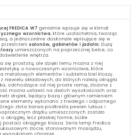
ącej FREDICA W7
genialnie wpisuje się w klimat
tycznego wzornictwa
, które uszlachetnia, tworząc
lasą, a jednocześnie doskonale wpisujące się w
przestrzeni
salonów, gabinetów i jadalni.
Dużą
kloszy
umieszczonych na poprzecznej belce, co
oświetlenie wnętrza.
 się prostotą, ale dzięki temu można z niej
stetykę o nowoczesnym wzornictwie, które
a metalowych elementów i subtelna biel kloszy.
z niewielu składowych, do których należą okrągła
żka, odchodzące od niej proste ramię, złożone z
gość można ustawić na dwóch wysokościach oraz
metr drążek, będący bazą i głównym ramieniem
iane elementy wykonano z trwałego i odpornego
órego złota barwa podkreśla pewien luksus i
poprzecznym drążku umieszczonych zostało
okrągłej, lecz płaskiej formie, ściśle
j postaci okrągłego klosza. Seria lamp Fredica
w luksusowym złocie, stonowanym mosiądzu,
kże wyszukanym chromie.