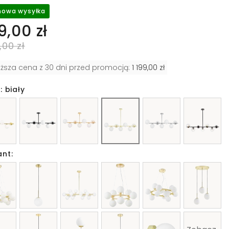
owa wysyłka
9,00 zł
,00 zł
iższa cena z 30 dni przed promocją:
1 199,00 zł
: biały
ant: