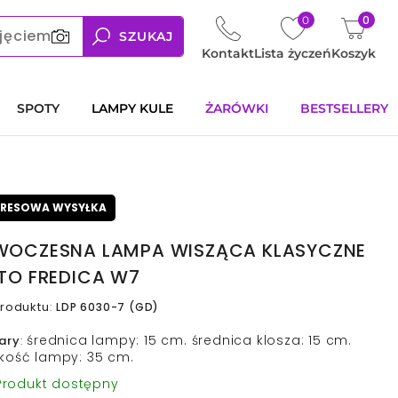
0
0
jęciem
SZUKAJ
Kontakt
Lista życzeń
Koszyk
SPOTY
LAMPY KULE
ŻARÓWKI
BESTSELLERY
PRESOWA WYSYŁKA
OCZESNA LAMPA WISZĄCA KLASYCZNE
TO FREDICA W7
roduktu
:
LDP 6030-7 (GD)
średnica lampy: 15 cm. średnica klosza: 15 cm.
ary
:
kość lampy: 35 cm.
rodukt dostępny