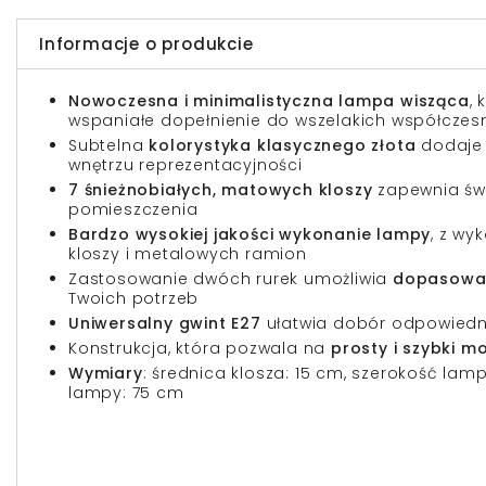
Informacje o produkcie
Nowoczesna i minimalistyczna lampa wisząca
,
wspaniałe dopełnienie do wszelakich współczes
Subtelna
kolorystyka klasycznego złota
dodaje 
wnętrzu reprezentacyjności
7 śnieżnobiałych, matowych kloszy
zapewnia świ
pomieszczenia
Bardzo wysokiej jakości wykonanie lampy
, z wy
kloszy i metalowych ramion
Zastosowanie dwóch rurek umożliwia
dopasowan
Twoich potrzeb
Uniwersalny gwint E27
ułatwia dobór odpowiedni
Konstrukcja, która pozwala na
prosty i szybki m
Wymiary
: średnica klosza: 15 cm, szerokość lam
lampy: 75 cm