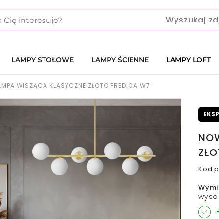
Wyszukaj zd
LAMPY STOŁOWE
LAMPY ŚCIENNE
LAMPY LOFT
MPA WISZĄCA KLASYCZNE ZŁOTO FREDICA W7
EKS
NOW
ZŁO
Kod p
Wymi
wyso
P