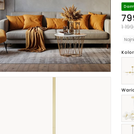
Darm
79
1 199
Najn
Kolor
Wari