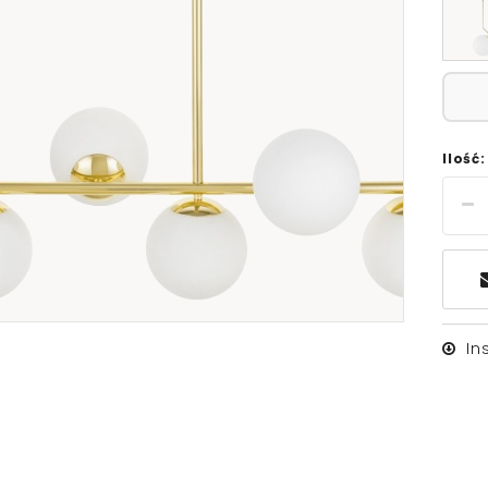
Ilość:
In