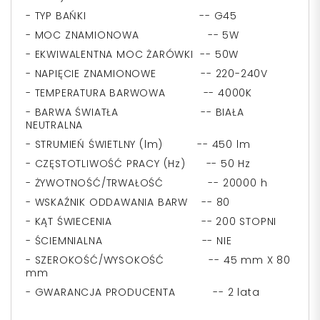
- TYP BAŃKI -- G45
- MOC ZNAMIONOWA -- 5W
- EKWIWALENTNA MOC ŻARÓWKI -- 50W
- NAPIĘCIE ZNAMIONOWE -- 220-240V
- TEMPERATURA BARWOWA -- 4000K
- BARWA ŚWIATŁA -- BIAŁA
NEUTRALNA
- STRUMIEŃ ŚWIETLNY (lm) -- 450 lm
- CZĘSTOTLIWOŚĆ PRACY (Hz) -- 50 Hz
- ŻYWOTNOŚĆ/TRWAŁOŚĆ -- 20000 h
- WSKAŹNIK ODDAWANIA BARW -- 80
- KĄT ŚWIECENIA -- 200 STOPNI
- ŚCIEMNIALNA -- NIE
- SZEROKOŚĆ/WYSOKOŚĆ -- 45 mm X 80
mm
- GWARANCJA PRODUCENTA -- 2 lata