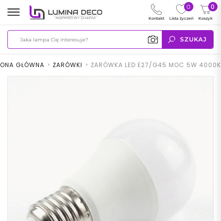
0
0
Kontakt
Lista życzeń
Koszyk
SZUKAJ
RONA GŁÓWNA
>
ŻARÓWKI
>
ŻARÓWKA LED E27/G45 MOC 5W 4000K