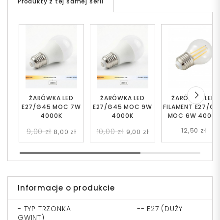
Produkty z tej samej serii
ŻARÓWKA LED
ŻARÓWKA LED
ŻARÓWKA LED
E27/G45 MOC 7W
E27/G45 MOC 9W
FILAMENT E27/G
4000K
4000K
MOC 6W 4000K
12,50 zł
9,00 zł
10,00 zł
8,00 zł
9,00 zł
Informacje o produkcie
- TYP TRZONKA -- E27 (DUŻY
GWINT)