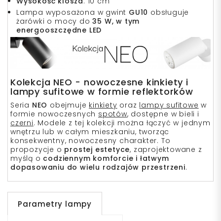
Wysokość klosza
: 10 cm
Lampa wyposażona w gwint
GU10
obsługuje
żarówki o mocy do
35 W, w tym
energooszczędne LED
Kolekcja NEO - nowoczesne kinkiety i
lampy sufitowe w formie reflektorków
Seria
NEO
obejmuje
kinkiety
oraz
lampy sufitowe
w
formie nowoczesnych
spotów
, dostępne w bieli i
czerni
. Modele z tej kolekcji można łączyć w jednym
wnętrzu lub w całym mieszkaniu, tworząc
konsekwentny, nowoczesny charakter. To
propozycje o
prostej estetyce
, zaprojektowane z
myślą o
codziennym komforcie i łatwym
dopasowaniu do wielu rodzajów przestrzeni
.
Parametry lampy