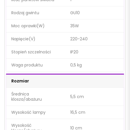
Rodzaj gwintu
GU10
Moc oprawki(W)
35W
Napięcie(V)
220-240
Stopień szczelności
IP20
Waga produktu
0,5 kg
Rozmiar
Średnica
5,5 cm
klosza/abażuru
Wysokość lampy
16,5 cm
Wysokość
10 cm