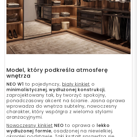
Model, który podkreśla atmosferę
wnętrza
NEO W1
to pojedynczy,
biały kinkiet
o
minimalistycznej
,
wydłużonej konstrukcji
,
zaprojektowany tak, by tworzyć spokojny,
ponadczasowy akcent na ścianie. Jasna oprawa
wprowadza do wnętrza subtelny, nowoczesny
charakter, który współgra z wieloma stylami
aranżacyjnymi.
Nowoczesny kinkiet
NEO
to oprawa o
lekko
wydłużonej formie
, osadzonej na niewielkiej,
okrągłej podstawie. Taki kształt sprawdza się