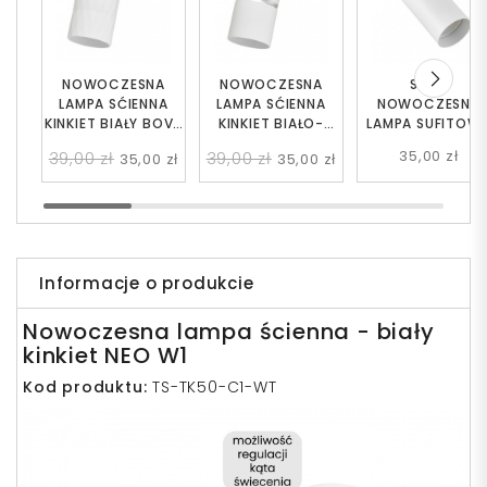
NOWOCZESNA
NOWOCZESNA
SPOT
LAMPA SĆIENNA
LAMPA SĆIENNA
NOWOCZESNA
KINKIET BIAŁY BOVA
KINKIET BIAŁO-
LAMPA SUFITOW
W1
SREBRNY ASTI W1
BIAŁA NEO W1
35,00 zł
39,00 zł
39,00 zł
35,00 zł
35,00 zł
Informacje o produkcie
Nowoczesna lampa ścienna - biały
kinkiet NEO W1
Kod produktu:
TS-TK50-C1-WT