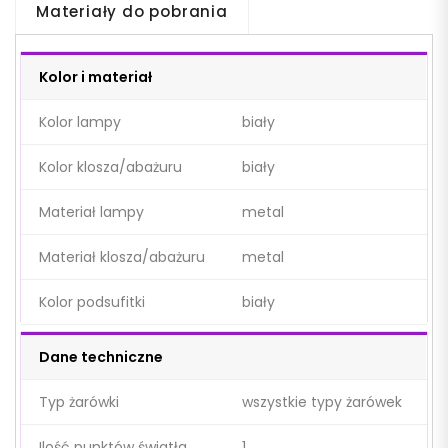
Materiały do pobrania
Kolor i materiał
Kolor lampy
biały
Kolor klosza/abażuru
biały
Materiał lampy
metal
Materiał klosza/abażuru
metal
Kolor podsufitki
biały
Dane techniczne
Typ żarówki
wszystkie typy żarówek
Ilość punktów światła
1