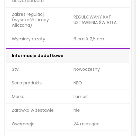
klosza/abażuru
Zakres regulacji
REGULOWANY KĄT
(wysokość lampy
USTAWIENIA ŚWIATŁA
wliczona)
Wymiary rozety
6 cm X 2,5 cm
Informacje dodatkowe
Styl
Nowoczesny
Seria produktu
NEO
Marka
Lampit
Żarówka w zestawie
nie
Gwarancja
24 miesiące