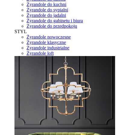
Żyrandole do kuchni
Żyrandole do sypialni
Żyrandole do jadalni
Żyrandole do gabinetu i biura
Żyrandole do przedpokoju
STYL
Żyrandole nowoczesne
Żyrandole klasyczne
Żyrandole industrialne
Żyrandole loft