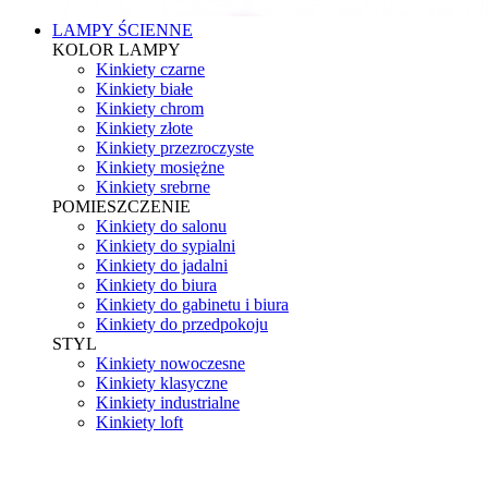
LAMPY ŚCIENNE
KOLOR LAMPY
Kinkiety czarne
Kinkiety białe
Kinkiety chrom
Kinkiety złote
Kinkiety przezroczyste
Kinkiety mosiężne
Kinkiety srebrne
POMIESZCZENIE
Kinkiety do salonu
Kinkiety do sypialni
Kinkiety do jadalni
Kinkiety do biura
Kinkiety do gabinetu i biura
Kinkiety do przedpokoju
STYL
Kinkiety nowoczesne
Kinkiety klasyczne
Kinkiety industrialne
Kinkiety loft