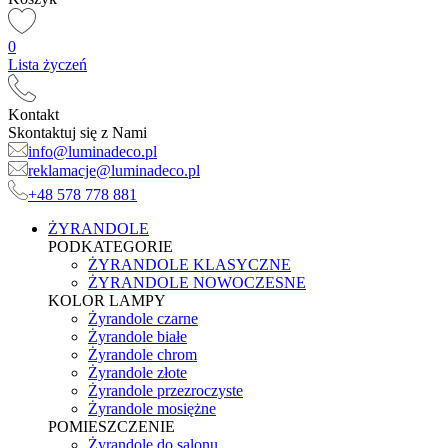
0
Lista życzeń
Kontakt
Skontaktuj się z Nami
info@luminadeco.pl
reklamacje@luminadeco.pl
+48 578 778 881
ŻYRANDOLE
PODKATEGORIE
ŻYRANDOLE KLASYCZNE
ŻYRANDOLE NOWOCZESNE
KOLOR LAMPY
Żyrandole czarne
Żyrandole białe
Żyrandole chrom
Żyrandole złote
Żyrandole przezroczyste
Żyrandole mosiężne
POMIESZCZENIE
Żyrandole do salonu