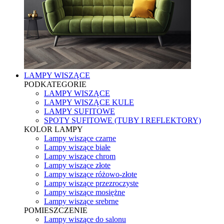
LAMPY WISZĄCE
PODKATEGORIE
LAMPY WISZĄCE
LAMPY WISZĄCE KULE
LAMPY SUFITOWE
SPOTY SUFITOWE (TUBY I REFLEKTORY)
KOLOR LAMPY
Lampy wiszące czarne
Lampy wiszące białe
Lampy wiszące chrom
Lampy wiszące złote
Lampy wiszące różowo-złote
Lampy wiszące przezroczyste
Lampy wiszące mosiężne
Lampy wiszące srebrne
POMIESZCZENIE
Lampy wiszące do salonu