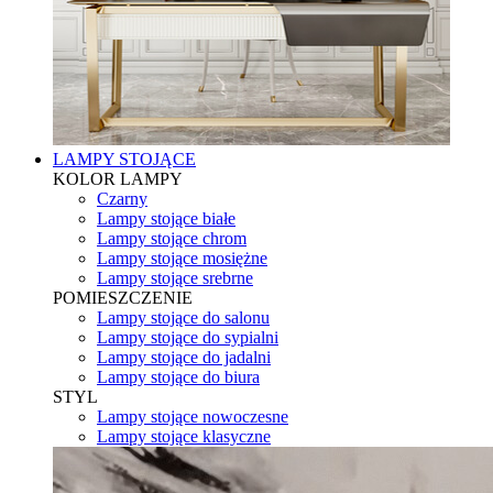
LAMPY STOJĄCE
KOLOR LAMPY
Czarny
Lampy stojące białe
Lampy stojące chrom
Lampy stojące mosiężne
Lampy stojące srebrne
POMIESZCZENIE
Lampy stojące do salonu
Lampy stojące do sypialni
Lampy stojące do jadalni
Lampy stojące do biura
STYL
Lampy stojące nowoczesne
Lampy stojące klasyczne