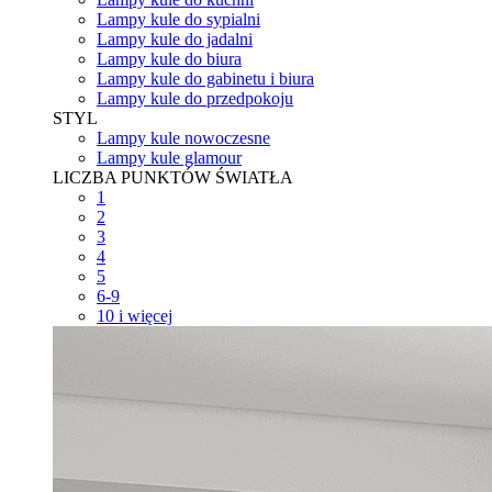
Lampy kule do sypialni
Lampy kule do jadalni
Lampy kule do biura
Lampy kule do gabinetu i biura
Lampy kule do przedpokoju
STYL
Lampy kule nowoczesne
Lampy kule glamour
LICZBA PUNKTÓW ŚWIATŁA
1
2
3
4
5
6-9
10 i więcej