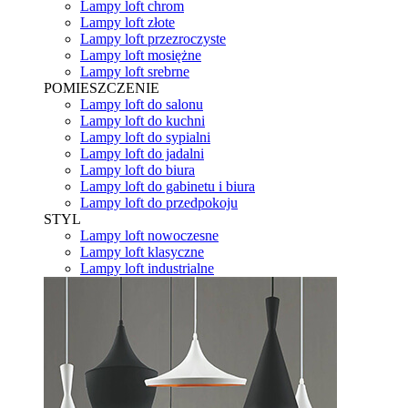
Lampy loft chrom
Lampy loft złote
Lampy loft przezroczyste
Lampy loft mosiężne
Lampy loft srebrne
POMIESZCZENIE
Lampy loft do salonu
Lampy loft do kuchni
Lampy loft do sypialni
Lampy loft do jadalni
Lampy loft do biura
Lampy loft do gabinetu i biura
Lampy loft do przedpokoju
STYL
Lampy loft nowoczesne
Lampy loft klasyczne
Lampy loft industrialne