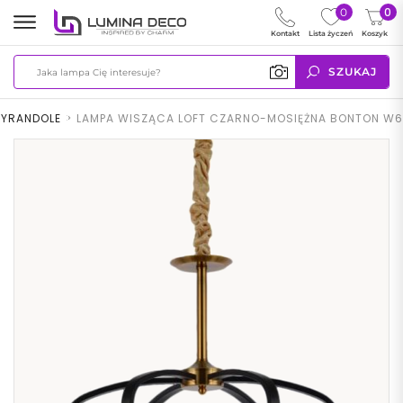
0
0
Kontakt
Lista życzeń
Koszyk
SZUKAJ
ŻYRANDOLE
>
LAMPA WISZĄCA LOFT CZARNO-MOSIĘŻNA BONTON W6