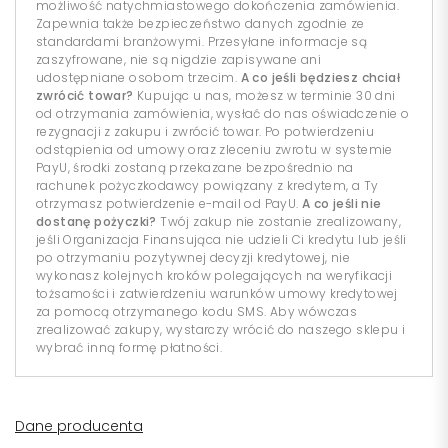
możliwość natychmiastowego dokończenia zamówienia.
Zapewnia także bezpieczeństwo danych zgodnie ze
standardami branżowymi. Przesyłane informacje są
zaszyfrowane, nie są nigdzie zapisywane ani
udostępniane osobom trzecim.
A co jeśli będziesz chciał
zwrócić towar?
Kupując u nas, możesz w terminie 30 dni
od otrzymania zamówienia, wysłać do nas oświadczenie o
rezygnacji z zakupu i zwrócić towar. Po potwierdzeniu
odstąpienia od umowy oraz zleceniu zwrotu w systemie
PayU, środki zostaną przekazane bezpośrednio na
rachunek pożyczkodawcy powiązany z kredytem, a Ty
otrzymasz potwierdzenie e-mail od PayU.
A co jeśli nie
dostanę pożyczki?
Twój zakup nie zostanie zrealizowany,
jeśli Organizacja Finansująca nie udzieli Ci kredytu lub jeśli
po otrzymaniu pozytywnej decyzji kredytowej, nie
wykonasz kolejnych kroków polegających na weryfikacji
tożsamości i zatwierdzeniu warunków umowy kredytowej
za pomocą otrzymanego kodu SMS. Aby wówczas
zrealizować zakupy, wystarczy wrócić do naszego sklepu i
wybrać inną formę płatności.
Dane producenta