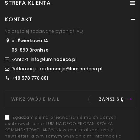
STREFA KLIENTA
KONTAKT
Najczęściej zadawane pytania/FAQ
ul. Świerkowa 1A
05-850 Bronisze
Kontakt:
info@luminadeco.pl
Reklamacje:
reklamacje@luminadeco.pl
+48 578 778 881
ZAPISZ SIĘ
Zgadzam się na przetwarzanie moich danych
osobowych przez LUMINA DECO PILOYAN SPÓŁKA
KOMANDYTOWO-AKCYJNA w celu realizacji usługi
newsletter, a tym samym wysyłania mi informacji o