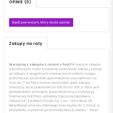
OPINIE (0)
Bądź pierwszym, który doda opinię!
Zakupy na raty
Skorzystaj z zakupów z ratami z PayU!
W naszym sklepie
internetowym masz możliwość dokonania zakupu, płacąc
za zakupy w wygodnych miesięcznych ratach, mogąc
przeznaczyć pozostałe zgromadzone oszczędności na
inny cel. Z rat PayU można skorzystać, jeżeli zakupy
mieszczą się w przedziale od 300 do 50 000 zł. PayU jest
pośrednikiem pomiędzy pożyczkobiorcą a instytucją
finansową. Rat PayU udzielają trzej pożyczkodawcy –
mBank SA , Kreditech Polska Sp. z o.o. i Alior Bank SA.
Weryfikacja wniosku ratalnego trwa zwykle do 2 minut, w
przypadku uzyskania pozytywnej decyzji banku - masz