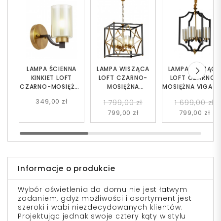
LAMPA ŚCIENNA
LAMPA WISZĄCA
LAMPA WISZĄC
KINKIET LOFT
LOFT CZARNO-
LOFT CZARNO-
CZARNO-MOSIĘŻNA
MOSIĘŻNA
MOSIĘŻNA VIGAT
VIGATTO W1
QUADRATO
W4
349,00 zł
1 799,00 zł
1 699,00 zł
799,00 zł
799,00 zł
Informacje o produkcie
Wybór oświetlenia do domu nie jest łatwym
zadaniem, gdyż możliwości i asortyment jest
szeroki i wabi niezdecydowanych klientów.
Projektując jednak swoje cztery kąty w stylu