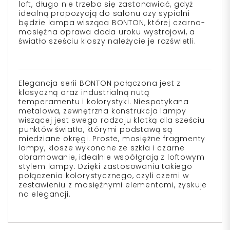
loft, długo nie trzeba się zastanawiać, gdyż
idealną propozycją do salonu czy sypialni
będzie lampa wisząca BONTON, której czarno-
mosiężna oprawa doda uroku wystrojowi, a
światło sześciu kloszy należycie je rozświetli.
Elegancja serii BONTON połączona jest z
klasyczną oraz industrialną nutą
temperamentu i kolorystyki. Niespotykana
metalowa, zewnętrzna konstrukcja lampy
wiszącej jest swego rodzaju klatką dla sześciu
punktów światła, którymi podstawą są
miedziane okręgi. Proste, mosiężne fragmenty
lampy, klosze wykonane ze szkła i czarne
obramowanie, idealnie współgrają z loftowym
stylem lampy. Dzięki zastosowaniu takiego
połączenia kolorystycznego, czyli czerni w
zestawieniu z mosiężnymi elementami, zyskuje
na elegancji.