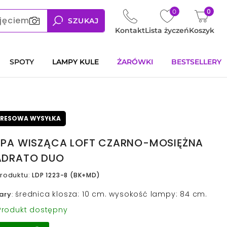
0
0
jęciem
SZUKAJ
Kontakt
Lista życzeń
Koszyk
SPOTY
LAMPY KULE
ŻARÓWKI
BESTSELLERY
PRESOWA WYSYŁKA
PA WISZĄCA LOFT CZARNO-MOSIĘŻNA
ADRATO DUO
roduktu
:
LDP 1223-8 (BK+MD)
średnica klosza: 10 cm. wysokość lampy: 84 cm.
ary
:
rodukt dostępny