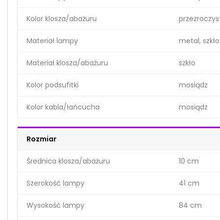
Kolor klosza/abażuru
przezroczys
Materiał lampy
metal, szkło
Materiał klosza/abażuru
szkło
Kolor podsufitki
mosiądz
Kolor kabla/łańcucha
mosiądz
Rozmiar
Średnica klosza/abażuru
10 cm
Szerokość lampy
41 cm
Wysokość lampy
84 cm