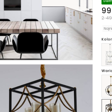
Darm
99
2 49
Najn
Kolor
Wari