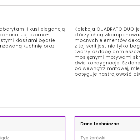
barytami i kusi elegancją
Kolekcja QUADRATO DUO je
ykonana. Jej czarno-
którzy chcą wkomponować 
stymi kloszami będzie
mocnych elementów dekor
nżowaną kuchnię oraz
z tej serii jest nie tylko 
tworzy ozdobę pomieszcze
mosiężnymi motywami skry
dwie kondygnacje. Szklane
od wewnątrz matowej, mlec
potęguje nastrojowość ośw
Dane techniczne
iądz
Typ żarówki