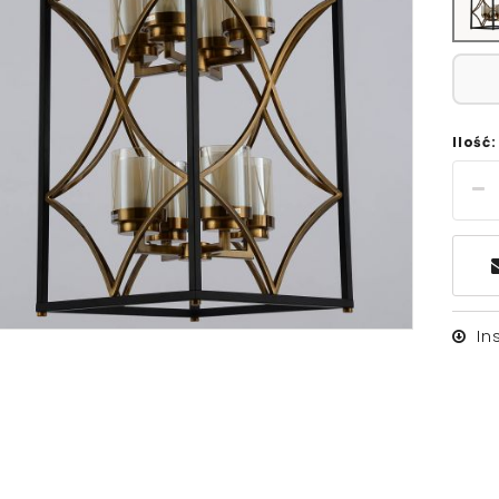
Ilość:
In