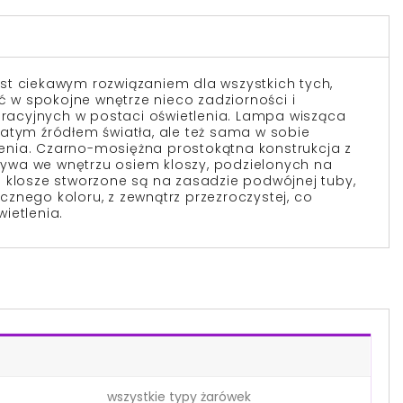
st ciekawym rozwiązaniem dla wszystkich tych,
w spokojne wnętrze nieco zadziorności i
acyjnych w postaci oświetlenia. Lampa wisząca
bogatym źródłem światła, ale też sama w sobie
nia. Czarno-mosiężna prostokątna konstrukcja z
wa we wnętrzu osiem kloszy, podzielonych na
 klosze stworzone są na zasadzie podwójnej tuby,
znego koloru, z zewnątrz przezroczystej, co
ietlenia.
wszystkie typy żarówek