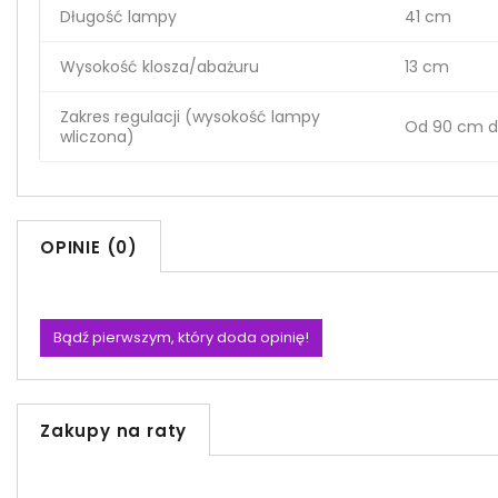
Długość lampy
41 cm
Wysokość klosza/abażuru
13 cm
Zakres regulacji (wysokość lampy
Od 90 cm d
wliczona)
OPINIE (0)
Bądź pierwszym, który doda opinię!
Zakupy na raty