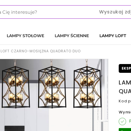
Wyszukaj zd
LAMPY STOŁOWE
LAMPY ŚCIENNE
LAMPY LOFT
 LOFT CZARNO-MOSIĘŻNA QUADRATO DUO
EKS
LAM
QU
Kod p
Wymi
P