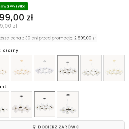
owa wysyłka
999,00 zł
9,00 zł
iższa cena z 30 dni przed promocją:
2 899,00 zł
: czarny
ant:
DOBIERZ ŻARÓWKI