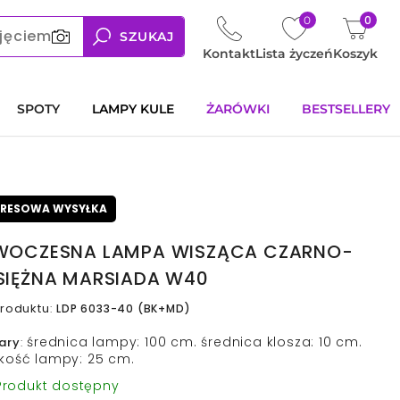
0
0
jęciem
SZUKAJ
Kontakt
Lista życzeń
Koszyk
SPOTY
LAMPY KULE
ŻARÓWKI
BESTSELLERY
PRESOWA WYSYŁKA
OCZESNA LAMPA WISZĄCA CZARNO-
IĘŻNA MARSIADA W40
roduktu
:
LDP 6033-40 (BK+MD)
średnica lampy: 100 cm. średnica klosza: 10 cm.
ary
:
kość lampy: 25 cm.
rodukt dostępny