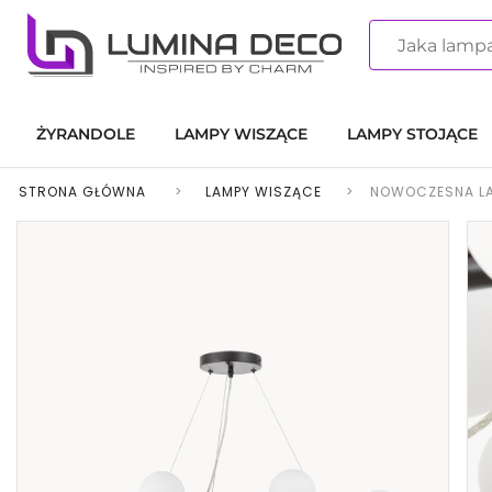
ŻYRANDOLE
LAMPY WISZĄCE
LAMPY STOJĄCE
STRONA GŁÓWNA
>
LAMPY WISZĄCE
>
NOWOCZESNA LA