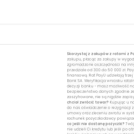
Skorzystaj z zakupów z ratami z P
zakupu, płacąc za zakupy w wygo
zgromadzone oszczędności na inny c
przedziale od 300 do 50 000 zł. Pa
finansową. Rat PayU udzielają trzej
Bank SA. Weryfikacja wniosku rata
decyzji banku - masz możliwość 
bezpieczeństwo danych zgodnie ze
zaszyfrowane, nie są nigdzie zap
chciał zwrócić towar?
Kupując u na
do nas oświadczenie o rezygnacji z
umowy oraz zleceniu zwrotu w sys
rachunek pożyczkodawcy powiązany
co jeśli nie dostanę pożyczki?
Twój
nie udzieli Ci kredytu lub jeśli po