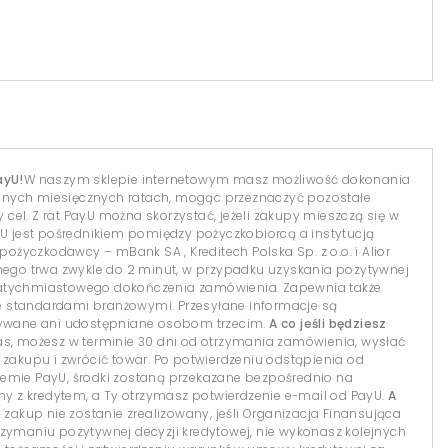
ayU!
W naszym sklepie internetowym masz możliwość dokonania
dnych miesięcznych ratach, mogąc przeznaczyć pozostałe
el. Z rat PayU można skorzystać, jeżeli zakupy mieszczą się w
yU jest pośrednikiem pomiędzy pożyczkobiorcą a instytucją
 pożyczkodawcy – mBank SA , Kreditech Polska Sp. z o.o. i Alior
lnego trwa zwykle do 2 minut, w przypadku uzyskania pozytywnej
natychmiastowego dokończenia zamówienia. Zapewnia także
 standardami branżowymi. Przesyłane informacje są
isywane ani udostępniane osobom trzecim.
A co jeśli będziesz
s, możesz w terminie 30 dni od otrzymania zamówienia, wysłać
 zakupu i zwrócić towar. Po potwierdzeniu odstąpienia od
temie PayU, środki zostaną przekazane bezpośrednio na
 z kredytem, a Ty otrzymasz potwierdzenie e-mail od PayU.
A
 zakup nie zostanie zrealizowany, jeśli Organizacja Finansująca
 otrzymaniu pozytywnej decyzji kredytowej, nie wykonasz kolejnych