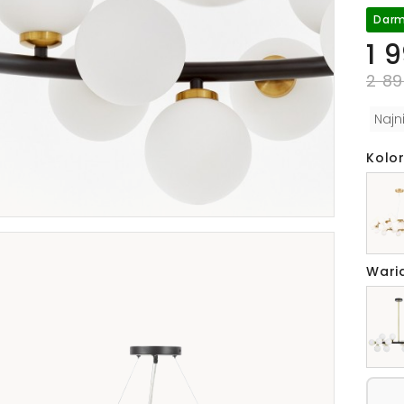
Darm
1 
2 89
Najn
Kolor
Wari