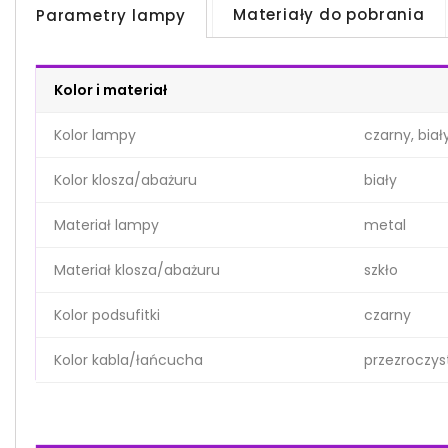
Materiały do pobrania
Parametry lampy
Kolor i materiał
Kolor lampy
czarny, biał
Kolor klosza/abażuru
biały
Materiał lampy
metal
Materiał klosza/abażuru
szkło
Kolor podsufitki
czarny
Kolor kabla/łańcucha
przezroczys