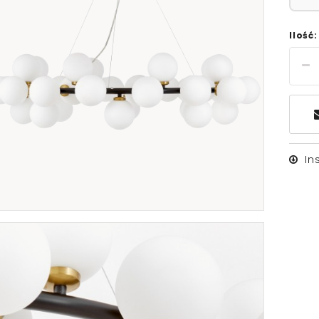
Ilość:
In