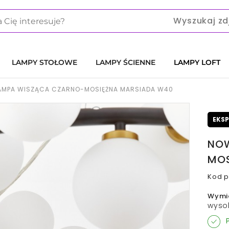
Wyszukaj zd
LAMPY STOŁOWE
LAMPY ŚCIENNE
LAMPY LOFT
MPA WISZĄCA CZARNO-MOSIĘŻNA MARSIADA W40
EKS
NOW
MOS
Kod p
Wymi
wyso
P