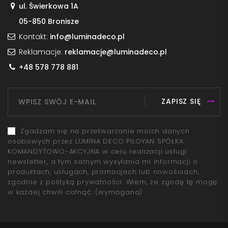
ul. Świerkowa 1A
05-850 Bronisze
Kontakt:
info@luminadeco.pl
Reklamacje:
reklamacje@luminadeco.pl
+48 578 778 881
ZAPISZ SIĘ
Zgadzam się na przetwarzanie moich danych
osobowych przez LUMINA DECO PILOYAN SPÓŁKA
KOMANDYTOWO-AKCYJNA w celu realizacji usługi
newsletter, a tym samym wysyłania mi informacji o
produktach, usługach, promocjach lub nowościach,
zgodnie z polityką prywatności. Wiem, że zgodę tę mogę
w każdej chwili cofnąć.
(wymagana)