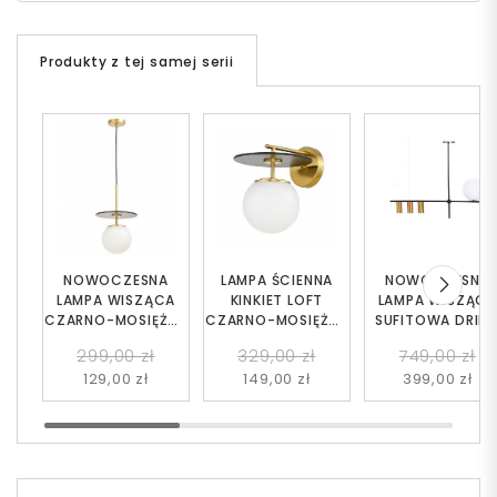
Produkty z tej samej serii
NOWOCZESNA
LAMPA ŚCIENNA
NOWOCZESNA
LAMPA WISZĄCA
KINKIET LOFT
LAMPA WISZĄC
CZARNO-MOSIĘŻNA
CZARNO-MOSIĘŻNA
SUFITOWA DRIN
DALTONA W1
DALTONA
W4
299,00 zł
329,00 zł
749,00 zł
129,00 zł
149,00 zł
399,00 zł