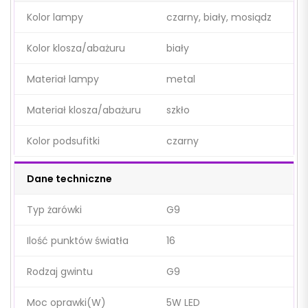
Kolor lampy
czarny, biały, mosiądz
Kolor klosza/abażuru
biały
Materiał lampy
metal
Materiał klosza/abażuru
szkło
Kolor podsufitki
czarny
Dane techniczne
Typ żarówki
G9
Ilość punktów światła
16
Rodzaj gwintu
G9
Moc oprawki(W)
5W LED