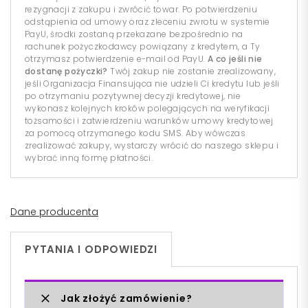
rezygnacji z zakupu i zwrócić towar. Po potwierdzeniu
odstąpienia od umowy oraz zleceniu zwrotu w systemie
PayU, środki zostaną przekazane bezpośrednio na
rachunek pożyczkodawcy powiązany z kredytem, a Ty
otrzymasz potwierdzenie e-mail od PayU.
A co jeśli nie
dostanę pożyczki?
Twój zakup nie zostanie zrealizowany,
jeśli Organizacja Finansująca nie udzieli Ci kredytu lub jeśli
po otrzymaniu pozytywnej decyzji kredytowej, nie
wykonasz kolejnych kroków polegających na weryfikacji
tożsamości i zatwierdzeniu warunków umowy kredytowej
za pomocą otrzymanego kodu SMS. Aby wówczas
zrealizować zakupy, wystarczy wrócić do naszego sklepu i
wybrać inną formę płatności.
Dane producenta
PYTANIA I ODPOWIEDZI
Jak złożyć zamówienie?