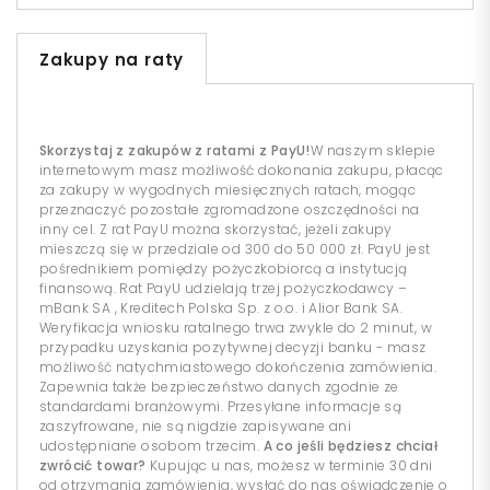
Zakupy na raty
Skorzystaj z zakupów z ratami z PayU!
W naszym sklepie
internetowym masz możliwość dokonania zakupu, płacąc
za zakupy w wygodnych miesięcznych ratach, mogąc
przeznaczyć pozostałe zgromadzone oszczędności na
inny cel. Z rat PayU można skorzystać, jeżeli zakupy
mieszczą się w przedziale od 300 do 50 000 zł. PayU jest
pośrednikiem pomiędzy pożyczkobiorcą a instytucją
finansową. Rat PayU udzielają trzej pożyczkodawcy –
mBank SA , Kreditech Polska Sp. z o.o. i Alior Bank SA.
Weryfikacja wniosku ratalnego trwa zwykle do 2 minut, w
przypadku uzyskania pozytywnej decyzji banku - masz
możliwość natychmiastowego dokończenia zamówienia.
Zapewnia także bezpieczeństwo danych zgodnie ze
standardami branżowymi. Przesyłane informacje są
zaszyfrowane, nie są nigdzie zapisywane ani
udostępniane osobom trzecim.
A co jeśli będziesz chciał
zwrócić towar?
Kupując u nas, możesz w terminie 30 dni
od otrzymania zamówienia, wysłać do nas oświadczenie o