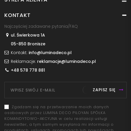
KONTAKT
Najczęściej zadawane pytania/FAQ
ul. Świerkowa 1A
05-850 Bronisze
Kontakt:
info@luminadeco.pl
Reklamacje:
reklamacje@luminadeco.pl
+48 578 778 881
ZAPISZ SIĘ
Zgadzam się na przetwarzanie moich danych
osobowych przez LUMINA DECO PILOYAN SPÓŁKA
KOMANDYTOWO-AKCYJNA w celu realizacji usługi
newsletter, a tym samym wysyłania mi informacji o
produktach, usługach, promocjach lub nowościach,