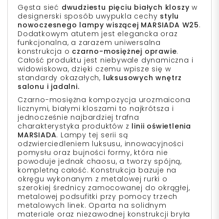
Gęsta sieć
dwudziestu pięciu białych kloszy
w
designerski sposób uwypukla cechy
stylu
nowoczesnego lampy wiszącej MARSIADA W25
.
Dodatkowym atutem jest elegancka oraz
funkcjonalna, a zarazem uniwersalna
konstrukcja o
czarno-mosiężnej oprawie
.
Całość produktu jest niebywale dynamiczna i
widowiskowa, dzięki czemu wpisze się w
standardy okazałych,
luksusowych wnętrz
salonu i jadalni.
Czarno-mosiężna kompozycja urozmaicona
licznymi, białymi kloszami to najkrótsza i
jednocześnie najbardziej trafna
charakterystyka produktów z
linii oświetlenia
MARSIADA
. Lampy tej serii są
odzwierciedleniem luksusu, innowacyjności
pomysłu oraz bujności formy, która nie
powoduje jednak chaosu, a tworzy spójną,
kompletną całość. Konstrukcja bazuje na
okręgu wykonanym z metalowej rurki o
szerokiej średnicy zamocowanej do okrągłej,
metalowej podsufitki przy pomocy trzech
metalowych linek. Oparta na solidnym
materiale oraz niezawodnej konstrukcji bryła