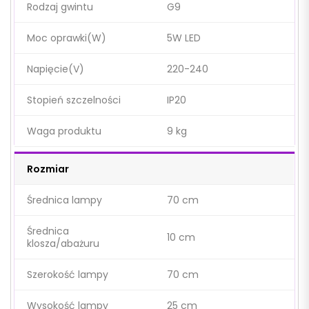
Rodzaj gwintu
G9
Moc oprawki(W)
5W LED
Napięcie(V)
220-240
Stopień szczelności
IP20
Waga produktu
9 kg
Rozmiar
Średnica lampy
70 cm
Średnica
10 cm
klosza/abażuru
Szerokość lampy
70 cm
Wysokość lampy
25 cm