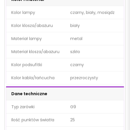
Kolor lampy
czarny, biały, mosiądz
Kolor klosza/abażuru
biały
Materiał lampy
metal
Materiał klosza/abażuru
szkło
Kolor podsufitki
czarny
Kolor kabla/łańcucha
przezroczysty
Dane techniczne
Typ żarówki
G9
Ilość punktów światła
25