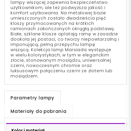
lampy wiszącej zapewnia bezpieczeństwo
użytkownikom, ale też podwyższa jakość i
komfort użytkowania. Na metalowej bazie
umieszczonych zostało dwadzieścia pięć
kloszy przymocowanych na krótkich
ramionach zakończonych okrągłą podstawą.
Białe, szklane klosze oplatają ramę w zasadzie
dookoła jej postaci, co tworzy niepowtarzalną i
imponującą, pełną przepychu lampę
wiszącą. Kolekcja lamp Marsiada występuje
w wielu kolorystykach, w tym w eleganckim
złocie, stonowanym mosiądzu, uniwersalnej
czerni, nowoczesnym chromie oraz
luksusowym połączeniu czerni ze złotem lub
mosiądzem.
Parametry lampy
Materiały do pobrania
Kolor i materiał