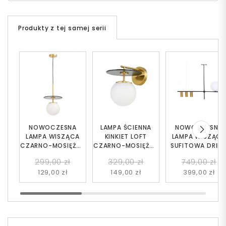
Produkty z tej samej serii
NOWOCZESNA
LAMPA ŚCIENNA
NOWOCZESNA
LAMPA WISZĄCA
KINKIET LOFT
LAMPA WISZĄC
CZARNO-MOSIĘŻNA
CZARNO-MOSIĘŻNA
SUFITOWA DRIN
DALTONA W1
DALTONA
W4
299,00 zł
329,00 zł
749,00 zł
129,00 zł
149,00 zł
399,00 zł