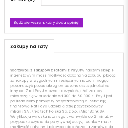
Bądź pierwszym, który doda opinię!
Zakupy na raty
Skorzystaj z zakupów z ratami z PayU!
W naszym sklepie
internetowym masz możliwość dokonania zakupu, płacąc
za zakupy w wygodnych miesięcznych ratach, mogąc
przeznaczyć pozostałe zgromadzone oszczędności na
inny cel. Z rat PayU można skorzystać, jeżeli zakupy
mieszczą się w przedziale od 300 do 50 000 zł. PayU jest
pośrednikiem pomiędzy pożyczkobiorcą a instytucją
finansową. Rat PayU udzielają trzej pożyczkodawcy –
mBank SA , Kreditech Polska Sp. z o.o. i Alior Bank SA.
Weryfikacja wniosku ratalnego trwa zwykle do 2 minut, w
przypadku uzyskania pozytywnej decyzji banku - masz
możliwość natychmiastowego dokończenia zamówienia.