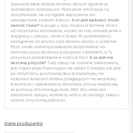
Zapewnia także bezpieczeństwo danych zgodnie ze
standardami branżowymi. Przesyłane informacje są
zaszyfrowane, nie są nigdzie zapisywane ani
udostępniane osobom trzecim.
A co jeśli będziesz chciał
zwrócić towar?
Kupując u nas, możesz w terminie 30 dni
od otrzymania zamówienia, wysłać do nas oświadczenie o
rezygnacji z zakupu i zwrócić towar. Po potwierdzeniu
odstąpienia od umowy oraz zleceniu zwrotu w systemie
PayU, środki zostaną przekazane bezpośrednio na
rachunek pożyczkodawcy powiązany z kredytem, a Ty
otrzymasz potwierdzenie e-mail od PayU.
A co jeśli nie
dostanę pożyczki?
Twój zakup nie zostanie zrealizowany,
jeśli Organizacja Finansująca nie udzieli Ci kredytu lub jeśli
po otrzymaniu pozytywnej decyzji kredytowej, nie
wykonasz kolejnych kroków polegających na weryfikacji
tożsamości i zatwierdzeniu warunków umowy kredytowej
za pomocą otrzymanego kodu SMS. Aby wówczas
zrealizować zakupy, wystarczy wrócić do naszego sklepu i
wybrać inną formę płatności.
Dane producenta