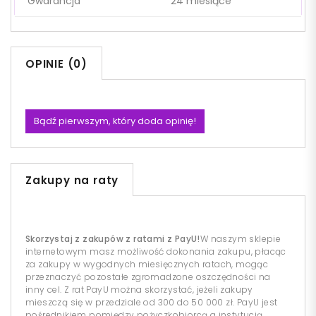
Gwarancja
24 miesiące
OPINIE (0)
Bądź pierwszym, który doda opinię!
Zakupy na raty
Skorzystaj z zakupów z ratami z PayU!
W naszym sklepie
internetowym masz możliwość dokonania zakupu, płacąc
za zakupy w wygodnych miesięcznych ratach, mogąc
przeznaczyć pozostałe zgromadzone oszczędności na
inny cel. Z rat PayU można skorzystać, jeżeli zakupy
mieszczą się w przedziale od 300 do 50 000 zł. PayU jest
pośrednikiem pomiędzy pożyczkobiorcą a instytucją