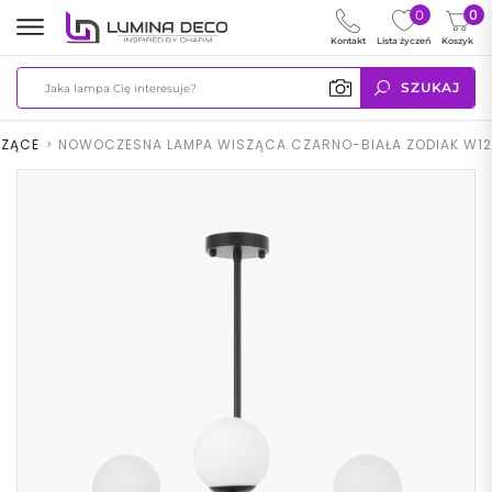
0
0
Kontakt
Lista życzeń
Koszyk
SZUKAJ
SZĄCE
>
NOWOCZESNA LAMPA WISZĄCA CZARNO-BIAŁA ZODIAK W12