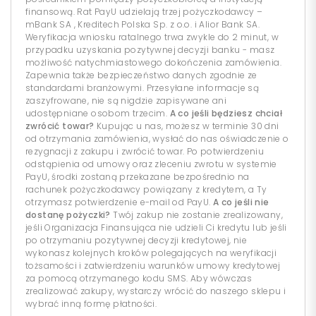
finansową. Rat PayU udzielają trzej pożyczkodawcy –
mBank SA , Kreditech Polska Sp. z o.o. i Alior Bank SA.
Weryfikacja wniosku ratalnego trwa zwykle do 2 minut, w
przypadku uzyskania pozytywnej decyzji banku - masz
możliwość natychmiastowego dokończenia zamówienia.
Zapewnia także bezpieczeństwo danych zgodnie ze
standardami branżowymi. Przesyłane informacje są
zaszyfrowane, nie są nigdzie zapisywane ani
udostępniane osobom trzecim.
A co jeśli będziesz chciał
zwrócić towar?
Kupując u nas, możesz w terminie 30 dni
od otrzymania zamówienia, wysłać do nas oświadczenie o
rezygnacji z zakupu i zwrócić towar. Po potwierdzeniu
odstąpienia od umowy oraz zleceniu zwrotu w systemie
PayU, środki zostaną przekazane bezpośrednio na
rachunek pożyczkodawcy powiązany z kredytem, a Ty
otrzymasz potwierdzenie e-mail od PayU.
A co jeśli nie
dostanę pożyczki?
Twój zakup nie zostanie zrealizowany,
jeśli Organizacja Finansująca nie udzieli Ci kredytu lub jeśli
po otrzymaniu pozytywnej decyzji kredytowej, nie
wykonasz kolejnych kroków polegających na weryfikacji
tożsamości i zatwierdzeniu warunków umowy kredytowej
za pomocą otrzymanego kodu SMS. Aby wówczas
zrealizować zakupy, wystarczy wrócić do naszego sklepu i
wybrać inną formę płatności.