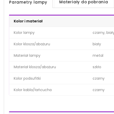
Materiały do pobrania
Parametry lampy
Kolor i materiał
Kolor lampy
czarny, biał
Kolor klosza/abażuru
biały
Materiał lampy
metal
Materiał klosza/abażuru
szkło
Kolor podsufitki
czarny
Kolor kabla/łańcucha
czarny