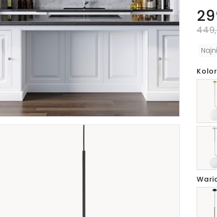
29
449,
Najn
Kolor
Wari