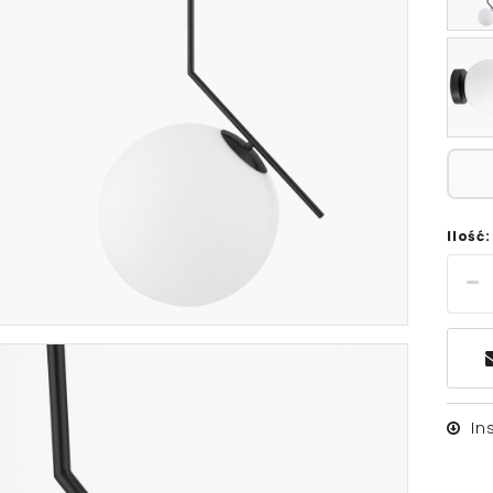
Ilość:
In