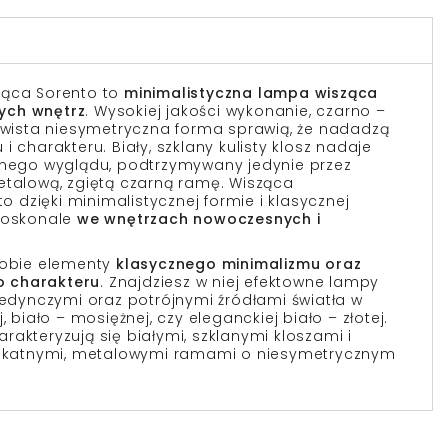
ząca Sorento to
minimalistyczna lampa wisząca
ych wnętrz
. Wysokiej jakości wykonanie, czarno –
zywista niesymetryczna forma sprawią, że nadadzą
i charakteru. Biały, szklany kulisty klosz nadaje
esnego wyglądu, podtrzymywany jedynie przez
etalową, zgiętą czarną ramę. Wisząca
dzięki minimalistycznej formie i klasycznej
 doskonale
we wnętrzach nowoczesnych i
sobie elementy
klasycznego minimalizmu oraz
o charakteru
. Znajdziesz w niej efektowne lampy
ojedynczymi oraz potrójnymi źródłami światła w
, biało – mosiężnej, czy eleganckiej biało – złotej.
akteryzują się białymi, szklanymi kloszami i
elikatnymi, metalowymi ramami o niesymetrycznym