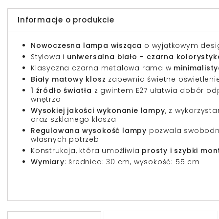
Informacje o produkcie
Nowoczesna lampa wisząca
o wyjątkowym desi
Stylowa i
uniwersalna biało – czarna kolorystyk
Klasyczna czarna metalowa rama w
minimalist
Biały matowy klosz
zapewnia świetne oświetleni
1 źródło światła
z gwintem E27 ułatwia dobór od
wnętrza
Wysokiej jakości wykonanie lampy
, z wykorzyst
oraz szklanego klosza
Regulowana wysokość lampy
pozwala swobodn
własnych potrzeb
Konstrukcja, która umożliwia
prosty i szybki mo
Wymiary
: średnica: 30 cm, wysokość: 55 cm