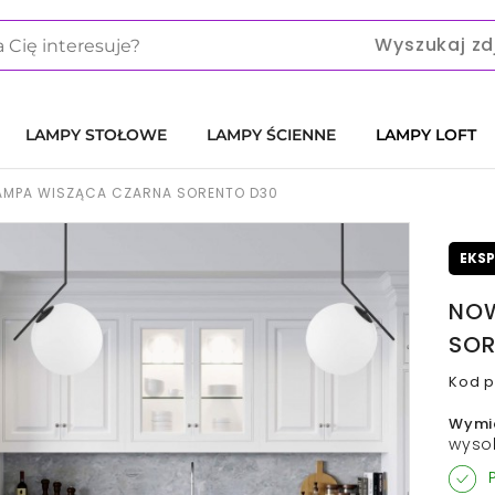
Wyszukaj zd
LAMPY STOŁOWE
LAMPY ŚCIENNE
LAMPY LOFT
MPA WISZĄCA CZARNA SORENTO D30
EKS
NOW
SOR
Kod p
Wymi
wyso
P