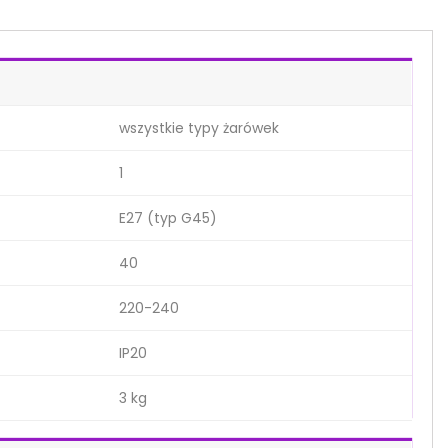
wszystkie typy żarówek
1
E27 (typ G45)
40
220-240
IP20
3 kg