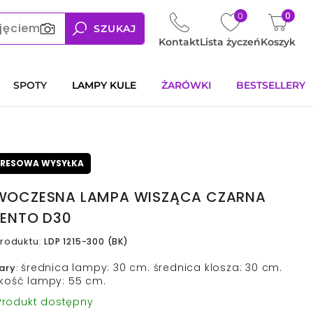
0
0
jęciem
SZUKAJ
Kontakt
Lista życzeń
Koszyk
SPOTY
LAMPY KULE
ŻARÓWKI
BESTSELLERY
PRESOWA WYSYŁKA
OCZESNA LAMPA WISZĄCA CZARNA
ENTO D30
roduktu
:
LDP 1215-300 (BK)
średnica lampy: 30 cm. średnica klosza: 30 cm.
ary
:
kość lampy: 55 cm.
rodukt dostępny