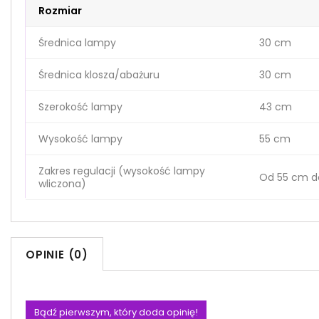
Rozmiar
Średnica lampy
30 cm
Średnica klosza/abażuru
30 cm
Szerokość lampy
43 cm
Wysokość lampy
55 cm
Zakres regulacji (wysokość lampy
Od 55 cm d
wliczona)
OPINIE (0)
Bądź pierwszym, który doda opinię!