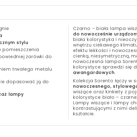
gnie
Czarno – biała lampa wis
do nowocześnie urządzon
a
biała kolorystyka i nieoc
ycznym stylu
wnętrzu ciekawego klimatu 
e pomieszczenia
efektu lekkości i nowocz
cienką, niesymetryczną, m
powiedniej żarówki do
nowoczesna lampa Sorento 
kolorystyce sprawdzi się
aniem trwałego metalu
awangardowych
.
Kolekcja Sorento łączy w 
ie dopasować ją do
nowoczesnego, styloweg
wiszące oraz kinkiety z p
ntaż lampy
kolorystyce biało – czarnej
Lampy wiszące i lampy char
kontrastującymi z nimi d
kształcie.