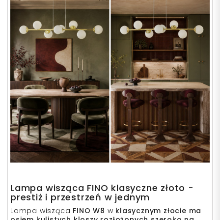
Lampa wisząca
FINO klasyczne złoto -
prestiż i przestrzeń w jednym
Lampa wisząca
FINO W8
w
klasycznym złocie ma
osiem kulistych kloszy rozłożonych szeroko na