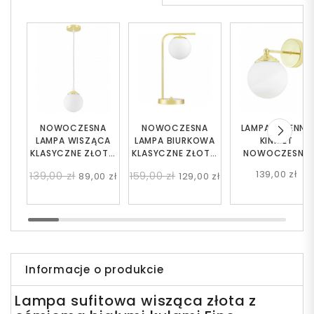
NOWOCZESNA
NOWOCZESNA
LAMPA ŚCIENNA
LAMPA WISZĄCA
LAMPA BIURKOWA
KINKIET
KLASYCZNE ZŁOTO
KLASYCZNE ZŁOTO
NOWOCZESNY
FINO W1
TESO W1
KLASYCZNY ZŁOT
139,00 zł
139,00 zł
159,00 zł
89,00 zł
129,00 zł
FINO W1
Informacje o produkcie
Lampa sufitowa wisząca złota z