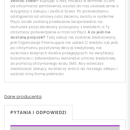
zwrócić towar?
Kupując u nas, możesz w terminie 30 dni
od otrzymania zamówienia, wysłać do nas oświadczenie o
rezygnacji z zakupu i zwrócić towar. Po potwierdzeniu
odstąpienia od umowy oraz zleceniu zwrotu w systemie
PayU, środki zostaną przekazane bezpośrednio na
rachunek pożyczkodawcy powiązany z kredytem, a Ty
otrzymasz potwierdzenie e-mail od PayU.
A co jeśli nie
dostanę pożyczki?
Twój zakup nie zostanie zrealizowany,
jeśli Organizacja Finansująca nie udzieli Ci kredytu lub jeśli
po otrzymaniu pozytywnej decyzji kredytowej, nie
wykonasz kolejnych kroków polegających na weryfikacji
tożsamości i zatwierdzeniu warunków umowy kredytowej
za pomocą otrzymanego kodu SMS. Aby wówczas
zrealizować zakupy, wystarczy wrócić do naszego sklepu i
wybrać inną formę płatności.
Dane producenta
PYTANIA I ODPOWIEDZI