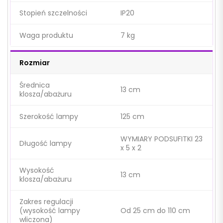
Stopień szczelności
IP20
Waga produktu
7 kg
Rozmiar
Średnica
13 cm
klosza/abażuru
Szerokość lampy
125 cm
WYMIARY PODSUFITKI 23
Długość lampy
x 5 x 2
Wysokość
13 cm
klosza/abażuru
Zakres regulacji
(wysokość lampy
Od 25 cm do 110 cm
wliczona)