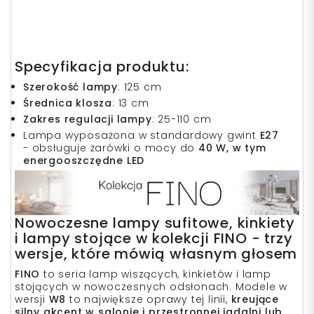
Specyfikacja produktu:
Szerokość lampy
: 125 cm
Średnica klosza
: 13 cm
Zakres regulacji lampy
: 25-110 cm
Lampa wyposażona w standardowy gwint
E27
- obsługuje żarówki o mocy do
40 W, w tym
energooszczędne LED
Nowoczesne lampy sufitowe,
kinkiety
i
lampy stojące
w k
olekcji FINO - trzy
wersje, które mówią własnym głosem
FINO
to seria lamp wiszących,
kinkietów
i
lamp
stojących
w nowoczesnych odsłonach. Modele w
wersji
W8
to największe oprawy tej linii,
kreujące
silny akcent w salonie i przestronnej jadalni lub