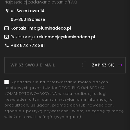
Najczęściej zadawane pytania/FAQ
ul. Świerkowa 1A
05-850 Bronisze
Kontakt:
info@luminadeco.pl
Reklamacje:
reklamacje@luminadeco.pl
+48 578 778 881
ZAPISZ SIĘ
Zgadzam się na przetwarzanie moich danych
osobowych przez LUMINA DECO PILOYAN SPÓŁKA
KOMANDYTOWO-AKCYJNA w celu realizacji usługi
newsletter, a tym samym wysyłania mi informacji o
produktach, usługach, promocjach lub nowościach,
zgodnie z polityką prywatności. Wiem, że zgodę tę mogę
w każdej chwili cofnąć.
(wymagana)