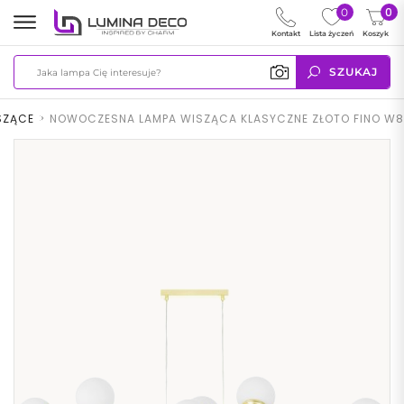
0
0
Kontakt
Lista życzeń
Koszyk
SZUKAJ
SZĄCE
>
NOWOCZESNA LAMPA WISZĄCA KLASYCZNE ZŁOTO FINO W8