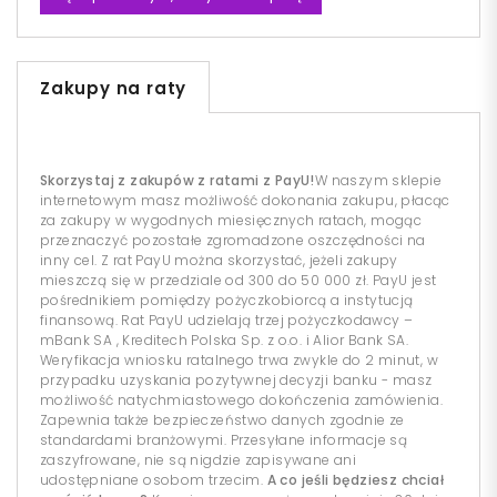
Zakupy na raty
Skorzystaj z zakupów z ratami z PayU!
W naszym sklepie
internetowym masz możliwość dokonania zakupu, płacąc
za zakupy w wygodnych miesięcznych ratach, mogąc
przeznaczyć pozostałe zgromadzone oszczędności na
inny cel. Z rat PayU można skorzystać, jeżeli zakupy
mieszczą się w przedziale od 300 do 50 000 zł. PayU jest
pośrednikiem pomiędzy pożyczkobiorcą a instytucją
finansową. Rat PayU udzielają trzej pożyczkodawcy –
mBank SA , Kreditech Polska Sp. z o.o. i Alior Bank SA.
Weryfikacja wniosku ratalnego trwa zwykle do 2 minut, w
przypadku uzyskania pozytywnej decyzji banku - masz
możliwość natychmiastowego dokończenia zamówienia.
Zapewnia także bezpieczeństwo danych zgodnie ze
standardami branżowymi. Przesyłane informacje są
zaszyfrowane, nie są nigdzie zapisywane ani
udostępniane osobom trzecim.
A co jeśli będziesz chciał