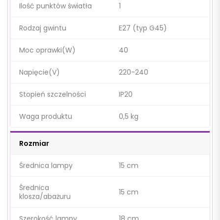
Ilość punktów światła
1
Rodzaj gwintu
E27 (typ G45)
Moc oprawki(W)
40
Napięcie(V)
220-240
Stopień szczelności
IP20
Waga produktu
0,5 kg
Rozmiar
Średnica lampy
15 cm
Średnica
15 cm
klosza/abażuru
Szerokość lampy
18 cm