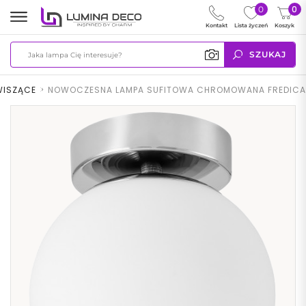
0
0
Kontakt
Lista życzeń
Koszyk
SZUKAJ
WISZĄCE
>
NOWOCZESNA LAMPA SUFITOWA CHROMOWANA FREDICA