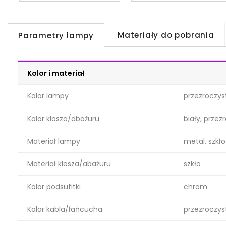
Materiały do pobrania
Parametry lampy
Kolor i materiał
Kolor lampy
przezroczys
Kolor klosza/abażuru
biały, przez
Materiał lampy
metal, szkło
Materiał klosza/abażuru
szkło
Kolor podsufitki
chrom
Kolor kabla/łańcucha
przezroczys