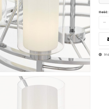
Ilość:
In