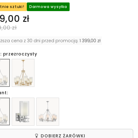
tnie sztuki!
Darmowa wysyłka
9,00 zł
9,00 zł
iższa cena z 30 dni przed promocją:
1 399,00 zł
: przezroczysty
ant:
DOBIERZ ŻARÓWKI