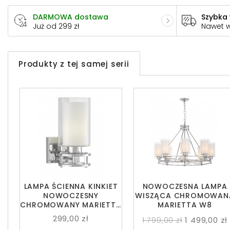
DARMOWA dostawa
Szybka
Już od 299 zł
Nawet 
Produkty z tej samej serii
LAMPA ŚCIENNA KINKIET
NOWOCZESNA LAMPA
NOWOCZESNY
WISZĄCA CHROMOWAN
CHROMOWANY MARIETTA
MARIETTA W8
W1
299,00 zł
1 799,00 zł
1 499,00 zł