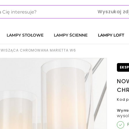
Wyszukaj zd
LAMPY STOŁOWE
LAMPY ŚCIENNE
LAMPY LOFT
 WISZĄCA CHROMOWANA MARIETTA W6
EKS
NOW
CH
Kod p
Wymi
wyso
P