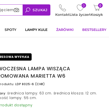
0
0
jęciem
SZUKAJ
Kontakt
Lista życzeń
Koszyk
SPOTY
LAMPY KULE
ŻARÓWKI
BESTSELLERY
PRESOWA WYSYŁKA
OCZESNA LAMPA WISZĄCA
ROMOWANA MARIETTA W6
roduktu
:
LDP 8025-6 (CHR)
średnica lampy: 63 cm. średnica klosza: 12 cm.
ary
:
kość lampy: 55 cm.
rodukt dostępny