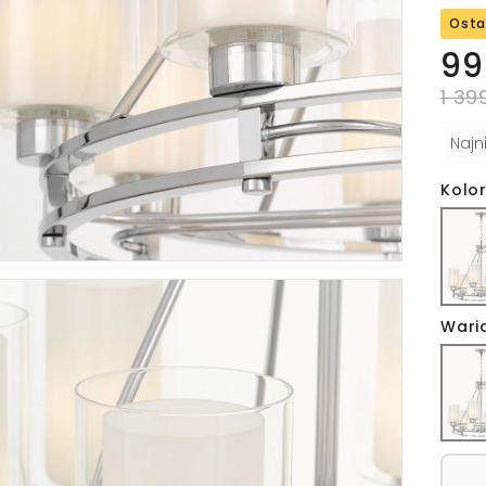
Osta
99
1 39
Najn
Kolor
Wari