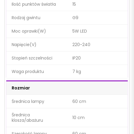
Ilość punktów światła
15
Rodzaj gwintu
G9
Moc oprawki(W)
5W LED
Napięcie(V)
220-240
Stopień szczelności
IP20
Waga produktu
7 kg
Rozmiar
Średnica lampy
60 cm
Średnica
10 cm
klosza/abażuru
Szerokość lampy
60 cm