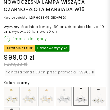
NOWOCZESNA LAMPA WISZĄCA
CZARNO-ZŁOTA MARSIADA W15
Kod produktu
:
LDP 6033-15 (BK+FGD)
średnica lampy: 60 cm. średnica klosza: 10
Wymiary
:
cm. wysokość lampy: 25 cm.
Produkt dostępny
Ostatnie sztuki!
Darmowa wysyłka
999,00 zł
1 399,00 zł
Najniższa cena z 30 dni przed promocją:
1 399,00 zł
Kolor: czarny