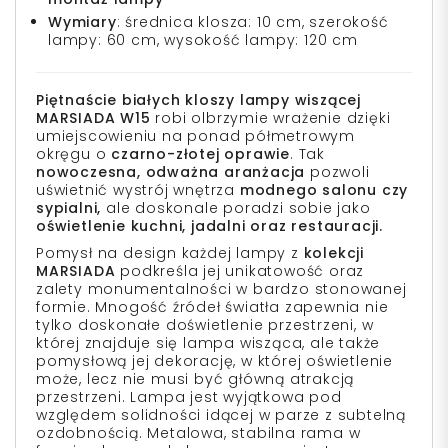
Wymiary
: średnica klosza: 10 cm, szerokość
lampy: 60 cm, wysokość lampy: 120 cm
Piętnaście białych kloszy lampy wiszącej
MARSIADA W15
robi olbrzymie wrażenie dzięki
umiejscowieniu na ponad półmetrowym
okręgu o
czarno-złotej oprawie
. Tak
nowoczesna, odważna aranżacja
pozwoli
uświetnić wystrój wnętrza
modnego salonu czy
sypialni,
ale doskonale poradzi sobie jako
oświetlenie kuchni, jadalni oraz restauracji.
Pomysł na design każdej lampy z
kolekcji
MARSIADA
podkreśla jej unikatowość oraz
zalety monumentalności w bardzo stonowanej
formie. Mnogość źródeł światła zapewnia nie
tylko doskonałe doświetlenie przestrzeni, w
której znajduje się lampa wisząca, ale także
pomysłową jej dekorację, w której oświetlenie
może, lecz nie musi być główną atrakcją
przestrzeni. Lampa jest wyjątkowa pod
względem solidności idącej w parze z subtelną
ozdobnością. Metalowa, stabilna rama w