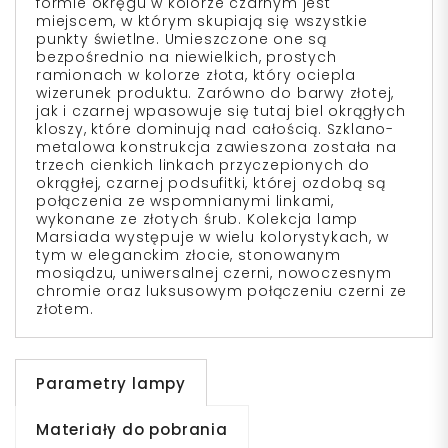
formie okręgu w kolorze czarnym jest
miejscem, w którym skupiają się wszystkie
punkty świetlne. Umieszczone one są
bezpośrednio na niewielkich, prostych
ramionach w kolorze złota, który ociepla
wizerunek produktu. Zarówno do barwy złotej,
jak i czarnej wpasowuje się tutaj biel okrągłych
kloszy, które dominują nad całością. Szklano-
metalowa konstrukcja zawieszona została na
trzech cienkich linkach przyczepionych do
okrągłej, czarnej podsufitki, której ozdobą są
połączenia ze wspomnianymi linkami,
wykonane ze złotych śrub. Kolekcja lamp
Marsiada występuje w wielu kolorystykach, w
tym w eleganckim złocie, stonowanym
mosiądzu, uniwersalnej czerni, nowoczesnym
chromie oraz luksusowym połączeniu czerni ze
złotem.
Parametry lampy
Materiały do pobrania