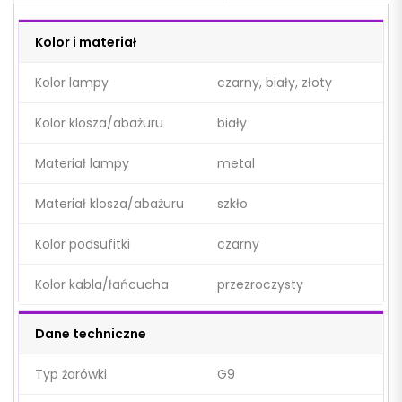
Kolor i materiał
Kolor lampy
czarny, biały, złoty
Kolor klosza/abażuru
biały
Materiał lampy
metal
Materiał klosza/abażuru
szkło
Kolor podsufitki
czarny
Kolor kabla/łańcucha
przezroczysty
Dane techniczne
Typ żarówki
G9