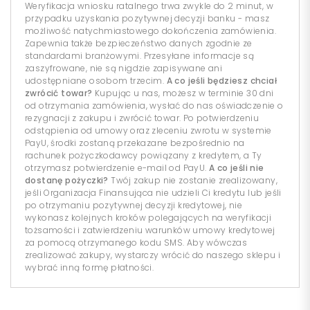
Weryfikacja wniosku ratalnego trwa zwykle do 2 minut, w
przypadku uzyskania pozytywnej decyzji banku - masz
możliwość natychmiastowego dokończenia zamówienia.
Zapewnia także bezpieczeństwo danych zgodnie ze
standardami branżowymi. Przesyłane informacje są
zaszyfrowane, nie są nigdzie zapisywane ani
udostępniane osobom trzecim.
A co jeśli będziesz chciał
zwrócić towar?
Kupując u nas, możesz w terminie 30 dni
od otrzymania zamówienia, wysłać do nas oświadczenie o
rezygnacji z zakupu i zwrócić towar. Po potwierdzeniu
odstąpienia od umowy oraz zleceniu zwrotu w systemie
PayU, środki zostaną przekazane bezpośrednio na
rachunek pożyczkodawcy powiązany z kredytem, a Ty
otrzymasz potwierdzenie e-mail od PayU.
A co jeśli nie
dostanę pożyczki?
Twój zakup nie zostanie zrealizowany,
jeśli Organizacja Finansująca nie udzieli Ci kredytu lub jeśli
po otrzymaniu pozytywnej decyzji kredytowej, nie
wykonasz kolejnych kroków polegających na weryfikacji
tożsamości i zatwierdzeniu warunków umowy kredytowej
za pomocą otrzymanego kodu SMS. Aby wówczas
zrealizować zakupy, wystarczy wrócić do naszego sklepu i
wybrać inną formę płatności.