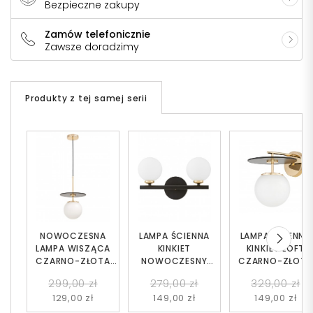
Bezpieczne zakupy
Zamów telefonicznie
Zawsze doradzimy
Produkty z tej samej serii
NOWOCZESNA
LAMPA ŚCIENNA
LAMPA ŚCIENNA
LAMPA WISZĄCA
KINKIET
KINKIET LOFT
CZARNO-ZŁOTA
NOWOCZESNY
CZARNO-ZŁOTA
DALTONA W1
CZARNO-ZŁOTY
DALTONA
299,00 zł
279,00 zł
329,00 zł
MARSIADA W2
129,00 zł
149,00 zł
149,00 zł