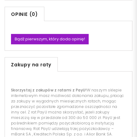
OPINIE (0)
Bądź pierwszym, który doda opinię!
Zakupy na raty
Skorzystaj z zakupów z ratami z PayU!
W naszym sklepie
internetowym masz możliwość dokonania zakupu, płacąc
za zakupy w wygodnych miesięcznych ratach, mogąc
przeznaczyć pozostałe zgromadzone oszczędności na
inny cel. Z rat PayU można skorzystać, jeżeli zakupy
mieszczą się w przedziale od 300 do 50 000 zł. PayU jest
pośrednikiem pomiędzy pożyczkobiorcą a instytucją
finansową. Rat PayU udzielają trzej pożyczkodawcy –
mBank SA , Kreditech Polska Sp. z o.o. i Alior Bank SA.