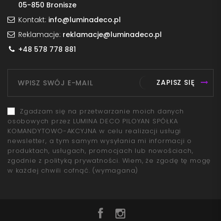
05-850 Bronisze
Kontakt:
info@luminadeco.pl
Reklamacje:
reklamacje@luminadeco.pl
+48 578 778 881
ZAPISZ SIĘ
Zgadzam się na przetwarzanie moich danych
osobowych przez LUMINA DECO PILOYAN SPÓŁKA
KOMANDYTOWO-AKCYJNA w celu realizacji usługi
newsletter, a tym samym wysyłania mi informacji o
produktach, usługach, promocjach lub nowościach,
zgodnie z polityką prywatności. Wiem, że zgodę tę mogę
w każdej chwili cofnąć.
(wymagana)