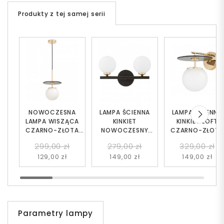
Produkty z tej samej serii
NOWOCZESNA
LAMPA ŚCIENNA
LAMPA ŚCIENNA
LAMPA WISZĄCA
KINKIET
KINKIET LOFT
CZARNO-ZŁOTA
NOWOCZESNY
CZARNO-ZŁOTA
DALTONA W1
CZARNO-ZŁOTY
DALTONA
299,00 zł
279,00 zł
329,00 zł
MARSIADA W2
129,00 zł
149,00 zł
149,00 zł
Parametry lampy