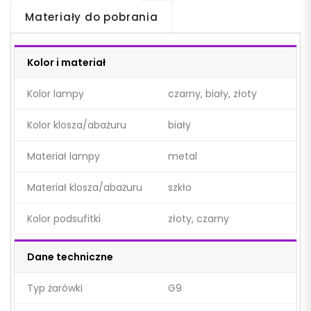
Materiały do pobrania
Kolor i materiał
Kolor lampy
czarny, biały, złoty
Kolor klosza/abażuru
biały
Materiał lampy
metal
Materiał klosza/abażuru
szkło
Kolor podsufitki
złoty, czarny
Dane techniczne
Typ żarówki
G9