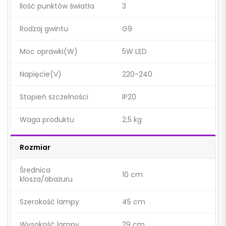
Ilość punktów światła
3
Rodzaj gwintu
G9
Moc oprawki(W)
5W LED
Napięcie(V)
220-240
Stopień szczelności
IP20
Waga produktu
2,5 kg
Rozmiar
Średnica
10 cm
klosza/abażuru
Szerokość lampy
45 cm
Wysokość lampy
29 cm