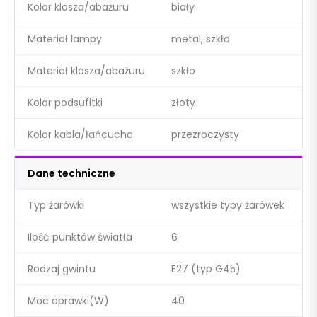
Kolor klosza/abażuru
biały
Materiał lampy
metal, szkło
Materiał klosza/abażuru
szkło
Kolor podsufitki
złoty
Kolor kabla/łańcucha
przezroczysty
Dane techniczne
Typ żarówki
wszystkie typy żarówek
Ilość punktów światła
6
Rodzaj gwintu
E27 (typ G45)
Moc oprawki(W)
40