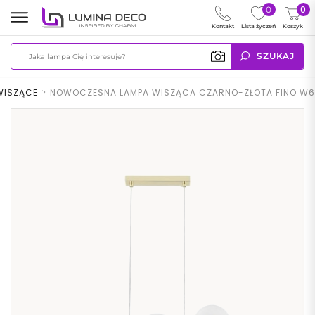
0
0
Kontakt
Lista życzeń
Koszyk
SZUKAJ
WISZĄCE
>
NOWOCZESNA LAMPA WISZĄCA CZARNO-ZŁOTA FINO W6