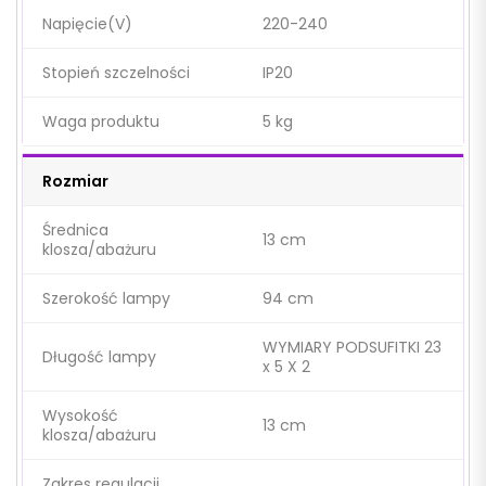
Napięcie(V)
220-240
Stopień szczelności
IP20
Waga produktu
5 kg
Rozmiar
Średnica
13 cm
klosza/abażuru
Szerokość lampy
94 cm
WYMIARY PODSUFITKI 23
Długość lampy
x 5 X 2
Wysokość
13 cm
klosza/abażuru
Zakres regulacji