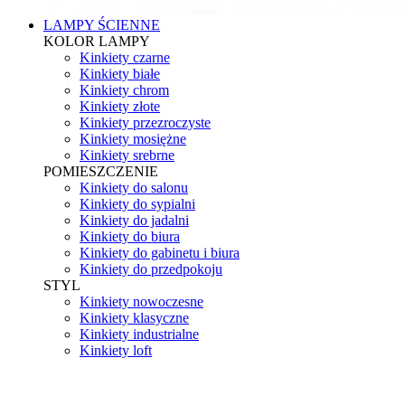
LAMPY ŚCIENNE
KOLOR LAMPY
Kinkiety czarne
Kinkiety białe
Kinkiety chrom
Kinkiety złote
Kinkiety przezroczyste
Kinkiety mosiężne
Kinkiety srebrne
POMIESZCZENIE
Kinkiety do salonu
Kinkiety do sypialni
Kinkiety do jadalni
Kinkiety do biura
Kinkiety do gabinetu i biura
Kinkiety do przedpokoju
STYL
Kinkiety nowoczesne
Kinkiety klasyczne
Kinkiety industrialne
Kinkiety loft