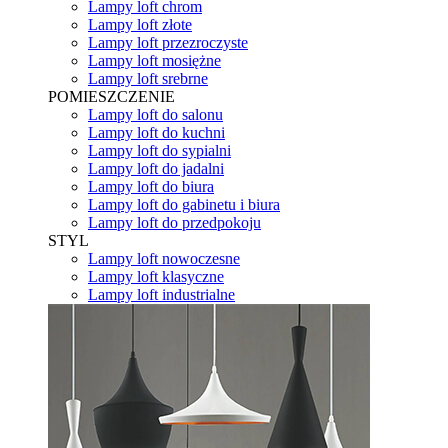
Lampy loft chrom
Lampy loft złote
Lampy loft przezroczyste
Lampy loft mosiężne
Lampy loft srebrne
POMIESZCZENIE
Lampy loft do salonu
Lampy loft do kuchni
Lampy loft do sypialni
Lampy loft do jadalni
Lampy loft do biura
Lampy loft do gabinetu i biura
Lampy loft do przedpokoju
STYL
Lampy loft nowoczesne
Lampy loft klasyczne
Lampy loft industrialne