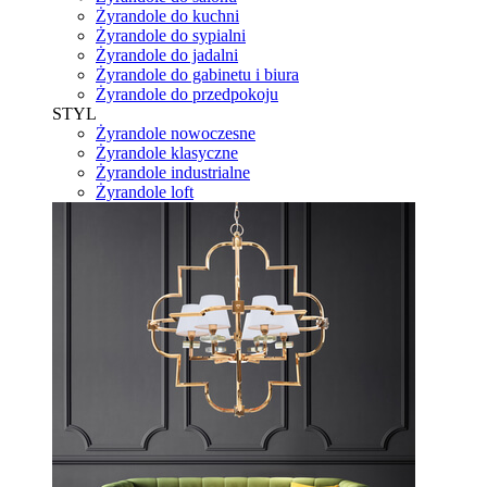
Żyrandole do kuchni
Żyrandole do sypialni
Żyrandole do jadalni
Żyrandole do gabinetu i biura
Żyrandole do przedpokoju
STYL
Żyrandole nowoczesne
Żyrandole klasyczne
Żyrandole industrialne
Żyrandole loft