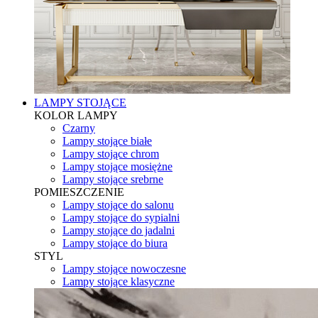
LAMPY STOJĄCE
KOLOR LAMPY
Czarny
Lampy stojące białe
Lampy stojące chrom
Lampy stojące mosiężne
Lampy stojące srebrne
POMIESZCZENIE
Lampy stojące do salonu
Lampy stojące do sypialni
Lampy stojące do jadalni
Lampy stojące do biura
STYL
Lampy stojące nowoczesne
Lampy stojące klasyczne