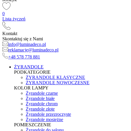
0
Lista życzeń
Kontakt
Skontaktuj się z Nami
info@luminadeco.pl
reklamacje@luminadeco.pl
+48 578 778 881
ŻYRANDOLE
PODKATEGORIE
ŻYRANDOLE KLASYCZNE
ŻYRANDOLE NOWOCZESNE
KOLOR LAMPY
Żyrandole czarne
Żyrandole białe
Żyrandole chrom
Żyrandole złote
Żyrandole przezroczyste
Żyrandole mosiężne
POMIESZCZENIE
Żyrandole do salonu