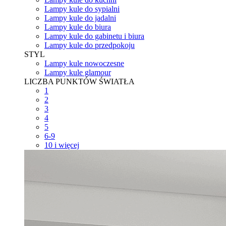
Lampy kule do sypialni
Lampy kule do jadalni
Lampy kule do biura
Lampy kule do gabinetu i biura
Lampy kule do przedpokoju
STYL
Lampy kule nowoczesne
Lampy kule glamour
LICZBA PUNKTÓW ŚWIATŁA
1
2
3
4
5
6-9
10 i więcej