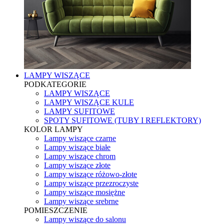
LAMPY WISZĄCE
PODKATEGORIE
LAMPY WISZĄCE
LAMPY WISZĄCE KULE
LAMPY SUFITOWE
SPOTY SUFITOWE (TUBY I REFLEKTORY)
KOLOR LAMPY
Lampy wiszące czarne
Lampy wiszące białe
Lampy wiszące chrom
Lampy wiszące złote
Lampy wiszące różowo-złote
Lampy wiszące przezroczyste
Lampy wiszące mosiężne
Lampy wiszące srebrne
POMIESZCZENIE
Lampy wiszące do salonu