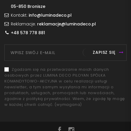
05-850 Bronisze
Kontakt:
info@luminadeco.pl
Reklamacje:
reklamacje@luminadeco.pl
+48 578 778 881
ZAPISZ SIĘ
Zgadzam się na przetwarzanie moich danych
osobowych przez LUMINA DECO PILOYAN SPÓŁKA
KOMANDYTOWO-AKCYJNA w celu realizacji usługi
newsletter, a tym samym wysyłania mi informacji o
produktach, usługach, promocjach lub nowościach,
zgodnie z polityką prywatności. Wiem, że zgodę tę mogę
w każdej chwili cofnąć.
(wymagana)