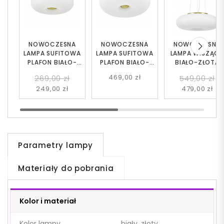
NOWOCZESNA
NOWOCZESNA
NOWOCZESNA
LAMPA SUFITOWA
LAMPA SUFITOWA
LAMPA WISZĄC
PLAFON BIAŁO-
PLAFON BIAŁO-
BIAŁO-ZŁOTA
ZŁOTY BIANTE D28
ZŁOTY MONARTE
MONARTE D38
469,00 zł
269,00 zł
549,00 zł
D38
249,00 zł
479,00 zł
Parametry lampy
Materiały do pobrania
Kolor i materiał
Kolor lampy
biały, złoty