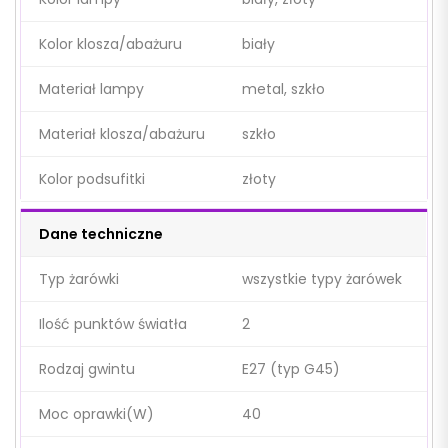
Kolor klosza/abażuru
biały
Materiał lampy
metal, szkło
Materiał klosza/abażuru
szkło
Kolor podsufitki
złoty
Dane techniczne
Typ żarówki
wszystkie typy żarówek
Ilość punktów światła
2
Rodzaj gwintu
E27 (typ G45)
Moc oprawki(W)
40