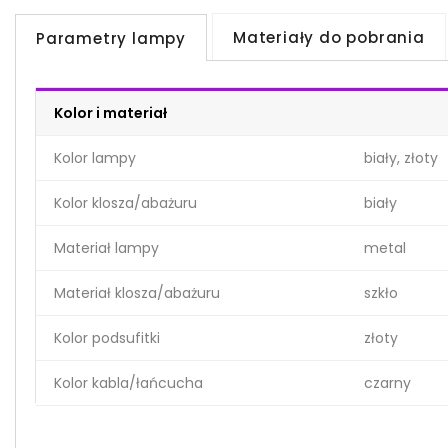
Materiały do pobrania
Parametry lampy
Kolor i materiał
Kolor lampy
biały, złoty
Kolor klosza/abażuru
biały
Materiał lampy
metal
Materiał klosza/abażuru
szkło
Kolor podsufitki
złoty
Kolor kabla/łańcucha
czarny