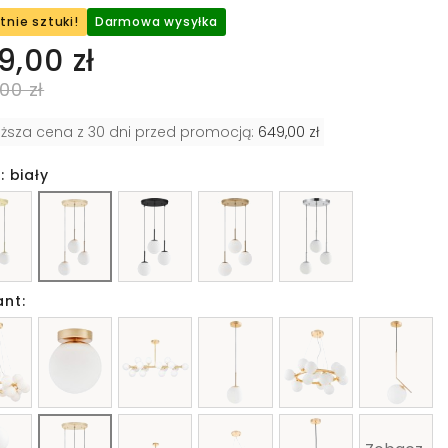
tnie sztuki!
Darmowa wysyłka
9,00 zł
00 zł
iższa cena z 30 dni przed promocją:
649,00 zł
: biały
ant: