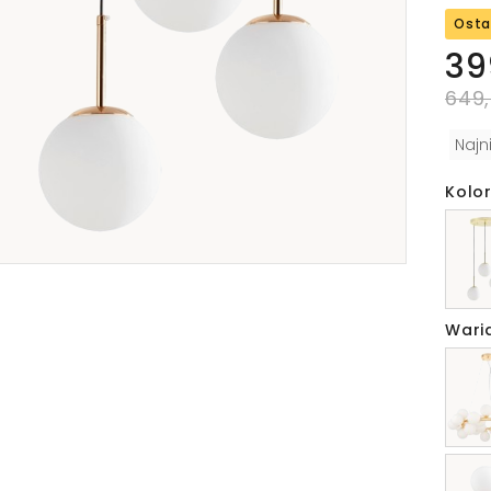
Osta
39
649,
Najn
Kolor
Wari