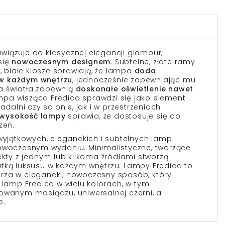
wiązuje do klasycznej elegancji glamour,
się
nowoczesnym designem
. Subtelne, złote ramy
e, białe klosze sprawiają, że lampa
doda
w każdym wnętrzu
, jednocześnie zapewniając mu
dła światła zapewnią
doskonałe oświetlenie nawet
mpa wisząca Fredica sprawdzi się jako element
adalni czy salonie, jak i w przestrzeniach
wysokość lampy
sprawia, że dostosuje się do
zeń.
wyjątkowych, eleganckich i subtelnych lamp
nowoczesnym wydaniu. Minimalistyczne, tworzące
ekty z jednym lub kilkoma źródłami stworzą
tką luksusu w każdym wnętrzu. Lampy Fredica to
rza w elegancki, nowoczesny sposób, który
 lamp Fredica w wielu kolorach, w tym
owanym mosiądzu, uniwersalnej czerni, a
e.