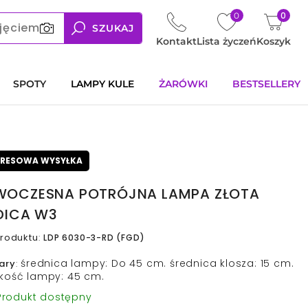
0
0
jęciem
SZUKAJ
Kontakt
Lista życzeń
Koszyk
SPOTY
LAMPY KULE
ŻARÓWKI
BESTSELLERY
PRESOWA WYSYŁKA
OCZESNA POTRÓJNA LAMPA ZŁOTA
DICA W3
roduktu
:
LDP 6030-3-RD (FGD)
średnica lampy: Do 45 cm. średnica klosza: 15 cm.
ary
:
kość lampy: 45 cm.
rodukt dostępny