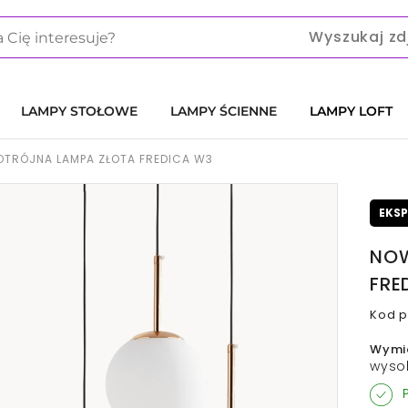
Wyszukaj zd
LAMPY STOŁOWE
LAMPY ŚCIENNE
LAMPY LOFT
TRÓJNA LAMPA ZŁOTA FREDICA W3
EKS
NOW
FRE
Kod p
Wymi
wyso
P