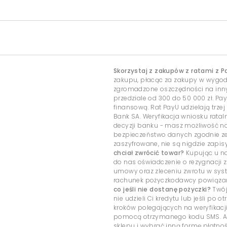
Skorzystaj z zakupów z ratami z P
zakupu, płacąc za zakupy w wygo
zgromadzone oszczędności na inny c
przedziale od 300 do 50 000 zł. Pa
finansową. Rat PayU udzielają trzej
Bank SA. Weryfikacja wniosku rata
decyzji banku - masz możliwość 
bezpieczeństwo danych zgodnie ze
zaszyfrowane, nie są nigdzie zap
chciał zwrócić towar?
Kupując u na
do nas oświadczenie o rezygnacji z
umowy oraz zleceniu zwrotu w sys
rachunek pożyczkodawcy powiązany
co jeśli nie dostanę pożyczki?
Twój
nie udzieli Ci kredytu lub jeśli po
kroków polegających na weryfikacj
pomocą otrzymanego kodu SMS. Ab
sklepu i wybrać inną formę płatnoś