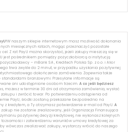
ayU!
W naszym sklepie internetowym masz możliwość dokonania
dnych miesięcznych ratach, mogąc przeznaczyć pozostałe
el. Z rat PayU można skorzystać, jeżeli zakupy mieszczą się w
yU jest pośrednikiem pomiędzy pożyczkobiorcą a instytucją
 pożyczkodawcy – mBank SA , Kreditech Polska Sp. z o.o. i Alior
lnego trwa zwykle do 2 minut, w przypadku uzyskania pozytywnej
natychmiastowego dokończenia zamówienia. Zapewnia także
 standardami branżowymi. Przesyłane informacje są
isywane ani udostępniane osobom trzecim.
A co jeśli będziesz
s, możesz w terminie 30 dni od otrzymania zamówienia, wysłać
 zakupu i zwrócić towar. Po potwierdzeniu odstąpienia od
temie PayU, środki zostaną przekazane bezpośrednio na
 z kredytem, a Ty otrzymasz potwierdzenie e-mail od PayU.
A
 zakup nie zostanie zrealizowany, jeśli Organizacja Finansująca
 otrzymaniu pozytywnej decyzji kredytowej, nie wykonasz kolejnych
i tożsamości i zatwierdzeniu warunków umowy kredytowej za
y wówczas zrealizować zakupy, wystarczy wrócić do naszego
ci.