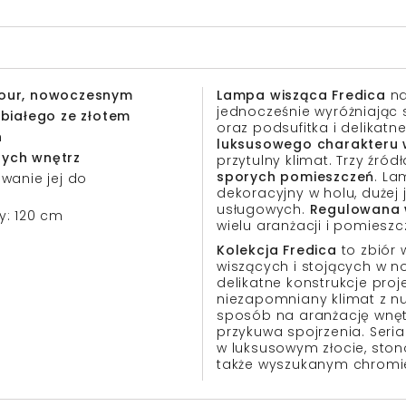
our, nowoczesnym
Lampa wisząca Fredica
na
jednocześnie wyróżniając 
 białego ze złotem
oraz podsufitka i delikatn
h
luksusowego charakteru 
nych wnętrz
przytulny klimat. Trzy źró
sporych pomieszczeń
. La
wanie jej do
dekoracyjny w holu, dużej j
usługowych.
Regulowana 
y: 120 cm
wielu aranżacji i pomieszc
Kolekcja Fredica
to zbiór 
wiszących i stojących w 
delikatne konstrukcje proj
niezapomniany klimat z nu
sposób na aranżację wnęt
przykuwa spojrzenia. Seria
w luksusowym złocie, ston
także wyszukanym chromi