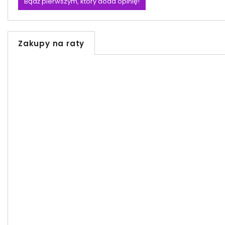
Bądź pierwszym, który doda opinię!
Zakupy na raty