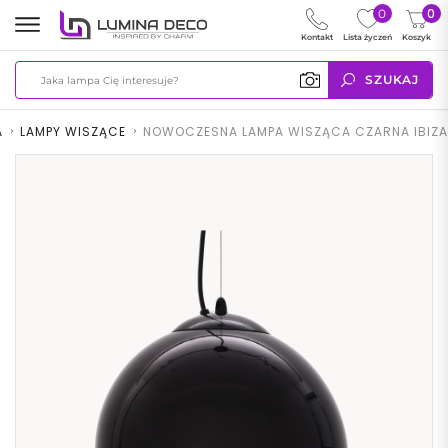
0
0
Kontakt
Lista życzeń
Koszyk
SZUKAJ
A
>
LAMPY WISZĄCE
>
NOWOCZESNA LAMPA WISZĄCA CZARNA IBIZA