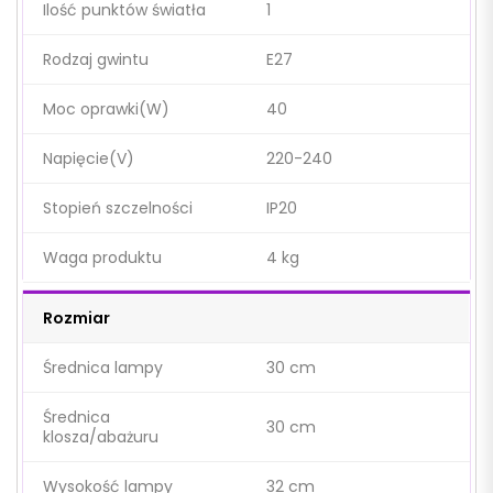
Ilość punktów światła
1
Rodzaj gwintu
E27
Moc oprawki(W)
40
Napięcie(V)
220-240
Stopień szczelności
IP20
Waga produktu
4 kg
Rozmiar
Średnica lampy
30 cm
Średnica
30 cm
klosza/abażuru
Wysokość lampy
32 cm