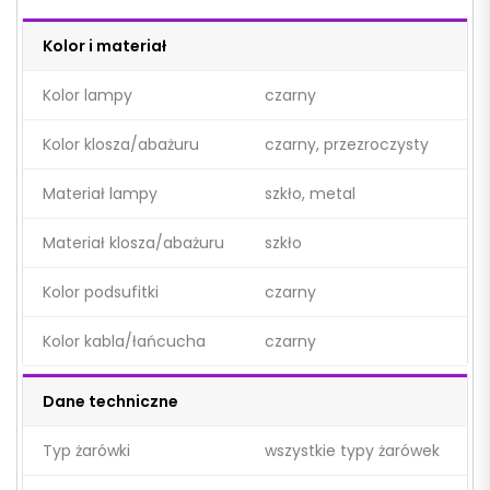
Kolor i materiał
Kolor lampy
czarny
Kolor klosza/abażuru
czarny, przezroczysty
Materiał lampy
szkło, metal
Materiał klosza/abażuru
szkło
Kolor podsufitki
czarny
Kolor kabla/łańcucha
czarny
Dane techniczne
Typ żarówki
wszystkie typy żarówek