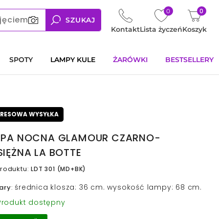
0
0
jęciem
SZUKAJ
Kontakt
Lista życzeń
Koszyk
SPOTY
LAMPY KULE
ŻARÓWKI
BESTSELLERY
PRESOWA WYSYŁKA
PA NOCNA GLAMOUR CZARNO-
IĘŻNA LA BOTTE
roduktu
:
LDT 301 (MD+BK)
średnica klosza: 36 cm. wysokość lampy: 68 cm.
ary
:
rodukt dostępny