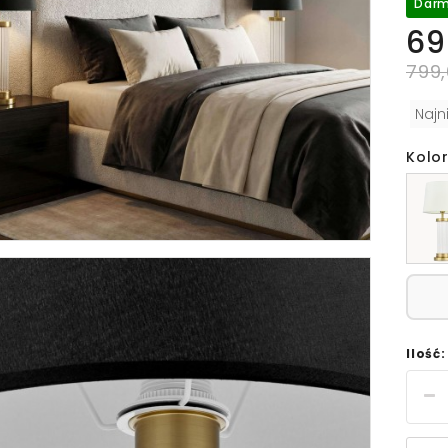
Darm
69
799,
Najn
Kolor
Ilość: