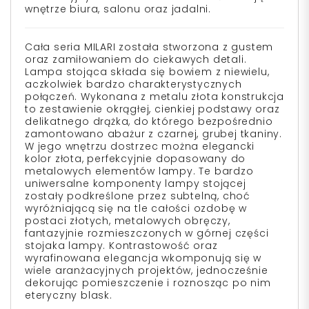
wnętrze biura, salonu oraz jadalni.
Cała seria MILARI została stworzona z gustem
oraz zamiłowaniem do ciekawych detali.
Lampa stojąca składa się bowiem z niewielu,
aczkolwiek bardzo charakterystycznych
połączeń. Wykonana z metalu złota konstrukcja
to zestawienie okrągłej, cienkiej podstawy oraz
delikatnego drążka, do którego bezpośrednio
zamontowano abażur z czarnej, grubej tkaniny.
W jego wnętrzu dostrzec można elegancki
kolor złota, perfekcyjnie dopasowany do
metalowych elementów lampy. Te bardzo
uniwersalne komponenty lampy stojącej
zostały podkreślone przez subtelną, choć
wyróżniającą się na tle całości ozdobę w
postaci złotych, metalowych obręczy,
fantazyjnie rozmieszczonych w górnej części
stojaka lampy. Kontrastowość oraz
wyrafinowana elegancja wkomponują się w
wiele aranżacyjnych projektów, jednocześnie
dekorując pomieszczenie i roznosząc po nim
eteryczny blask.