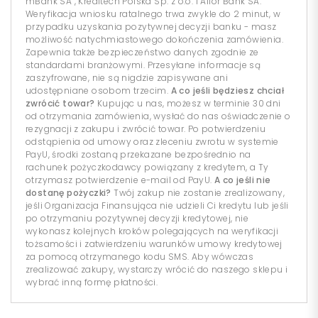
mBank SA , Kreditech Polska Sp. z o.o. i Alior Bank SA.
Weryfikacja wniosku ratalnego trwa zwykle do 2 minut, w
przypadku uzyskania pozytywnej decyzji banku - masz
możliwość natychmiastowego dokończenia zamówienia.
Zapewnia także bezpieczeństwo danych zgodnie ze
standardami branżowymi. Przesyłane informacje są
zaszyfrowane, nie są nigdzie zapisywane ani
udostępniane osobom trzecim.
A co jeśli będziesz chciał
zwrócić towar?
Kupując u nas, możesz w terminie 30 dni
od otrzymania zamówienia, wysłać do nas oświadczenie o
rezygnacji z zakupu i zwrócić towar. Po potwierdzeniu
odstąpienia od umowy oraz zleceniu zwrotu w systemie
PayU, środki zostaną przekazane bezpośrednio na
rachunek pożyczkodawcy powiązany z kredytem, a Ty
otrzymasz potwierdzenie e-mail od PayU.
A co jeśli nie
dostanę pożyczki?
Twój zakup nie zostanie zrealizowany,
jeśli Organizacja Finansująca nie udzieli Ci kredytu lub jeśli
po otrzymaniu pozytywnej decyzji kredytowej, nie
wykonasz kolejnych kroków polegających na weryfikacji
tożsamości i zatwierdzeniu warunków umowy kredytowej
za pomocą otrzymanego kodu SMS. Aby wówczas
zrealizować zakupy, wystarczy wrócić do naszego sklepu i
wybrać inną formę płatności.