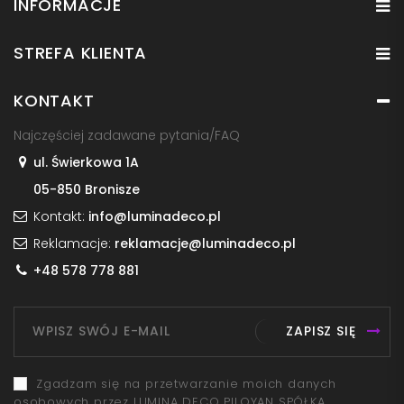
INFORMACJE
STREFA KLIENTA
KONTAKT
Najczęściej zadawane pytania/FAQ
ul. Świerkowa 1A
05-850 Bronisze
Kontakt:
info@luminadeco.pl
Reklamacje:
reklamacje@luminadeco.pl
+48 578 778 881
ZAPISZ SIĘ
Zgadzam się na przetwarzanie moich danych
osobowych przez LUMINA DECO PILOYAN SPÓŁKA