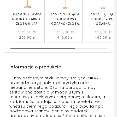
GLAMOUR LAMPA
LAMPA STOJĄCA
LAMPA STOJĄC
NOCNA CZARNO-
PODŁOGOWA
PODŁOGOWA
ZŁOTA MILARI
CZARNO-ZŁOTA
CZARNA
BENARDI
MONTERONI
549,00 zł
749,00 zł
749,00 zł
299,00 zł
449,00 zł
499,00 zł
Informacje o produkcie
O nowoczesnym stylu lampy stojącej MILARI
przesądza oryginalna kolorystyka oraz
niebanalne detale. Czarna oprawa lampy
zestawiona została w modelu tym z
metalowym, pokrytym złotą barwą stelażem, a
zadziorności dodaje jej złocona powłoka we
wnętrzu ciemnego abażura. Tego typu lampa
podłogowa stanowi genialny dodatek
aranżacyjny oraz idealne źródło doświetlające