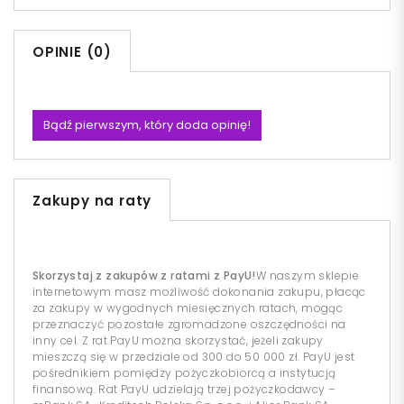
OPINIE (0)
Bądź pierwszym, który doda opinię!
Zakupy na raty
Skorzystaj z zakupów z ratami z PayU!
W naszym sklepie
internetowym masz możliwość dokonania zakupu, płacąc
za zakupy w wygodnych miesięcznych ratach, mogąc
przeznaczyć pozostałe zgromadzone oszczędności na
inny cel. Z rat PayU można skorzystać, jeżeli zakupy
mieszczą się w przedziale od 300 do 50 000 zł. PayU jest
pośrednikiem pomiędzy pożyczkobiorcą a instytucją
finansową. Rat PayU udzielają trzej pożyczkodawcy –