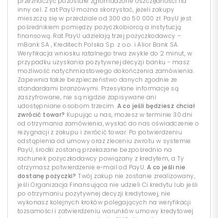
przeznaczyć pozostałe zgromadzone oszczędności na
inny cel. Z rat PayU można skorzystać, jeżeli zakupy
mieszczą się w przedziale od 300 do 50 000 zł. PayU jest
pośrednikiem pomiędzy pożyczkobiorcą a instytucją
finansową. Rat PayU udzielają trzej pożyczkodawcy –
mBank SA , Kreditech Polska Sp. z o.o. i Alior Bank SA.
Weryfikacja wniosku ratalnego trwa zwykle do 2 minut, w
przypadku uzyskania pozytywnej decyzji banku - masz
możliwość natychmiastowego dokończenia zamówienia.
Zapewnia także bezpieczeństwo danych zgodnie ze
standardami branżowymi. Przesyłane informacje są
zaszyfrowane, nie są nigdzie zapisywane ani
udostępniane osobom trzecim.
A co jeśli będziesz chciał
zwrócić towar?
Kupując u nas, możesz w terminie 30 dni
od otrzymania zamówienia, wysłać do nas oświadczenie o
rezygnacji z zakupu i zwrócić towar. Po potwierdzeniu
odstąpienia od umowy oraz zleceniu zwrotu w systemie
PayU, środki zostaną przekazane bezpośrednio na
rachunek pożyczkodawcy powiązany z kredytem, a Ty
otrzymasz potwierdzenie e-mail od PayU.
A co jeśli nie
dostanę pożyczki?
Twój zakup nie zostanie zrealizowany,
jeśli Organizacja Finansująca nie udzieli Ci kredytu lub jeśli
po otrzymaniu pozytywnej decyzji kredytowej, nie
wykonasz kolejnych kroków polegających na weryfikacji
tożsamości i zatwierdzeniu warunków umowy kredytowej