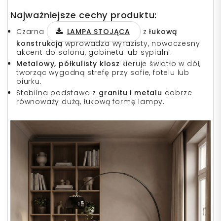
Najważniejsze cechy produktu:
Czarna
LAMPA STOJĄCA
z
łukową
konstrukcją
wprowadza wyrazisty, nowoczesny
akcent do salonu, gabinetu lub sypialni.
Metalowy, półkulisty klosz
kieruje światło w dół,
tworząc wygodną strefę przy sofie, fotelu lub
biurku.
Stabilna podstawa z
granitu i metalu
dobrze
równoważy dużą, łukową formę lampy.