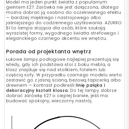
Model ma jeden punkt światła z popularnym
gwintem E27. Żarówka nie jest dołączona, dlatego
można dobrać ją osobno do oczekiwanego efektu
— bardziej miękkiego i nastrojowego albo
jaśniejszego do codziennego użytkowania. AZURRO
B1 to lampa stojąca dla osób, które szukają
wyrazistej formy, wygodnego światła strefowego i
eleganckiego czarnego akcentu we wnętrzu.
Porada od projektanta wnętrz
Łukowe lampy podłogowe najlepiej prezentują się
wtedy, gdy ich podstawa stoi z boku mebla, a
klosz znajduje się nad stolikiem, fotelem lub
częścią sofy. W przypadku czarnego modelu warto
zestawić go z jasną ścianą, beżową tapicerką albo
drewnem — kontrast podkreśli
linię pałąka i
dekoracyjny kształt klosza
. Do tej lampy dobrze
dobrać żarówkę E27 o ciepłej barwie, jeśli ma
budować spokojny, wieczorny nastrój.