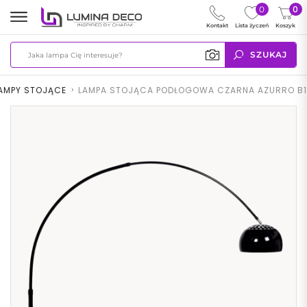
0
0
Kontakt
Lista życzeń
Koszyk
SZUKAJ
AMPY STOJĄCE
>
LAMPA STOJĄCA PODŁOGOWA CZARNA AZURRO B1