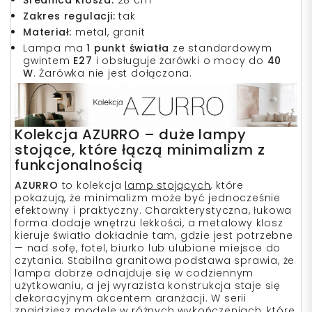
Zakres regulacji:
tak
Materiał:
metal, granit
Lampa ma
1 punkt światła
ze standardowym
gwintem
E27
i obsługuje żarówki o mocy do
40
W
. Żarówka nie jest dołączona.
Kolekcja AZURRO – duże lampy
stojące, które łączą minimalizm z
funkcjonalnością
AZURRO
to kolekcja
lamp stojących
, które
pokazują, że minimalizm może być jednocześnie
efektowny i praktyczny. Charakterystyczna, łukowa
forma dodaje wnętrzu lekkości, a metalowy klosz
kieruje światło dokładnie tam, gdzie jest potrzebne
— nad sofę, fotel, biurko lub ulubione miejsce do
czytania. Stabilna granitowa podstawa sprawia, że
lampa dobrze odnajduje się w codziennym
użytkowaniu, a jej wyrazista konstrukcja staje się
dekoracyjnym akcentem aranżacji. W serii
znajdziesz modele w różnych wykończeniach, które