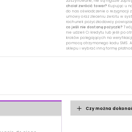
zaszyfrowane, nie są nigdzie zap
chciał zwrócić towar?
Kupując u na
do nas oświadczenie o rezygnacji z
umowy oraz zleceniu zwrotu w sys
rachunek pożyczkodawcy powiązany
co jeśli nie dostanę pożyczki?
Twój
nie udzieli Ci kredytu lub jeśli po
kroków polegających na weryfikacj
pomocą otrzymanego kodu SMS. Ab
sklepu i wybrać inną formę płatnoś
Czy można dokonać