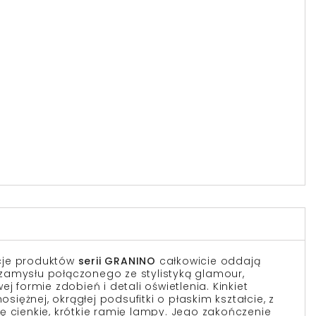
cje produktów
serii GRANINO
całkowicie oddają
zamysłu połączonego ze stylistyką glamour,
j formie zdobień i detali oświetlenia. Kinkiet
ężnej, okrągłej podsufitki o płaskim kształcie, z
ę cienkie, krótkie ramię lampy. Jego zakończenie