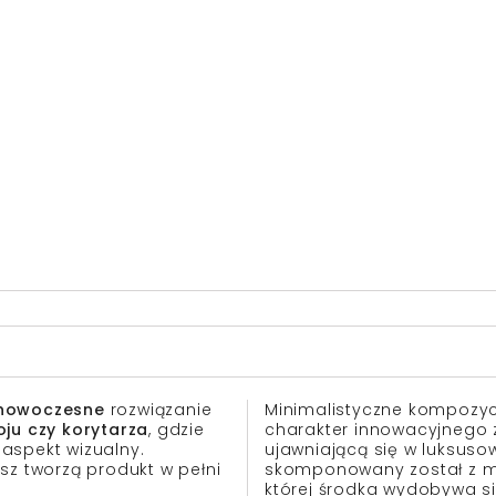
nowoczesne
rozwiązanie
Minimalistyczne kompozy
oju czy korytarza
, gdzie
charakter innowacyjnego 
 aspekt wizualny.
ujawniającą się w luksusowe
osz tworzą produkt w pełni
skomponowany został z mosi
której środka wydobywa si