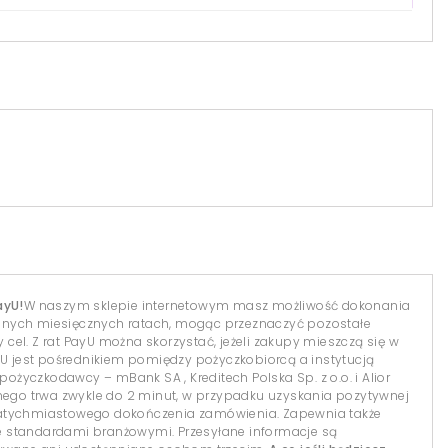
ayU!
W naszym sklepie internetowym masz możliwość dokonania
dnych miesięcznych ratach, mogąc przeznaczyć pozostałe
el. Z rat PayU można skorzystać, jeżeli zakupy mieszczą się w
yU jest pośrednikiem pomiędzy pożyczkobiorcą a instytucją
 pożyczkodawcy – mBank SA , Kreditech Polska Sp. z o.o. i Alior
lnego trwa zwykle do 2 minut, w przypadku uzyskania pozytywnej
natychmiastowego dokończenia zamówienia. Zapewnia także
 standardami branżowymi. Przesyłane informacje są