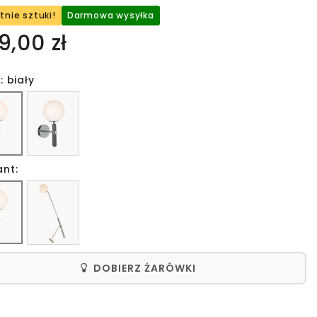
tnie sztuki!
Darmowa wysyłka
9,00 zł
: biały
ant:
DOBIERZ ŻARÓWKI