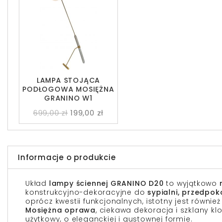
LAMPA STOJĄCA
PODŁOGOWA MOSIĘŻNA
GRANINO W1
699,00 zł
199,00 zł
Informacje o produkcie
Układ
lampy ściennej GRANINO D20
to wyjątkowo
konstrukcyjno-dekoracyjne do
sypialni, przedpok
oprócz kwestii funkcjonalnych, istotny jest również
Mosiężna oprawa
, ciekawa dekoracja i szklany kl
użytkowy, o eleganckiej i gustownej formie.