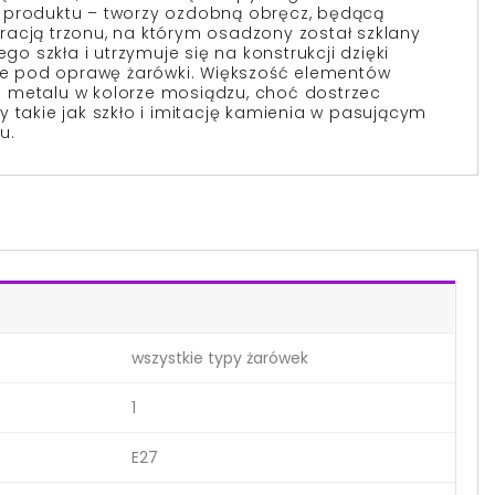
 produktu – tworzy ozdobną obręcz, będącą
acją trzonu, na którym osadzony został szklany
ego szkła i utrzymuje się na konstrukcji dzięki
wie pod oprawę żarówki. Większość elementów
 metalu w kolorze mosiądzu, choć dostrzec
y takie jak szkło i imitację kamienia w pasującym
u.
wszystkie typy żarówek
1
E27