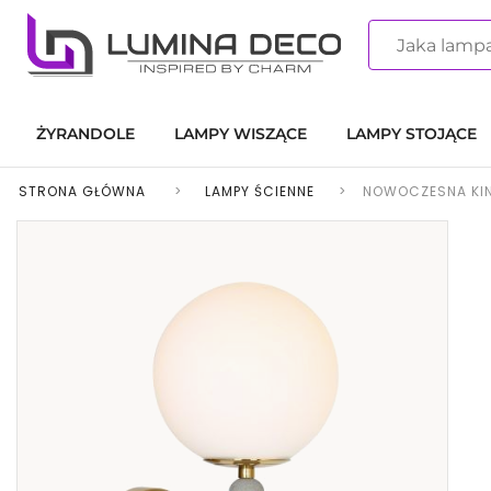
ŻYRANDOLE
LAMPY WISZĄCE
LAMPY STOJĄCE
STRONA GŁÓWNA
>
LAMPY ŚCIENNE
>
NOWOCZESNA KIN