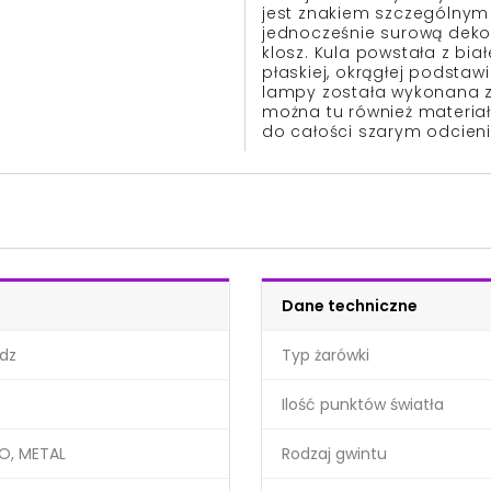
jest znakiem szczególnym
jednocześnie surową dekor
klosz. Kula powstała z biał
płaskiej, okrągłej podsta
lampy została wykonana z
można tu również materiał
do całości szarym odcieni
Dane techniczne
ądz
Typ żarówki
Ilość punktów światła
O, METAL
Rodzaj gwintu