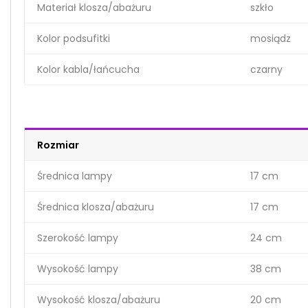
Materiał klosza/abażuru
szkło
Kolor podsufitki
mosiądz
Kolor kabla/łańcucha
czarny
Rozmiar
Średnica lampy
17 cm
Średnica klosza/abażuru
17 cm
Szerokość lampy
24 cm
Wysokość lampy
38 cm
Wysokość klosza/abażuru
20 cm