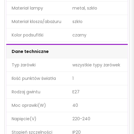
Materiał lampy
metal, szkło
Materiał klosza/abażuru
szkło
Kolor podsufitki
czarny
Dane techniczne
Typ żarówki
wszystkie typy żarówek
Ilość punktów światła
1
Rodzaj gwintu
E27
Moc oprawki(W)
40
Napięcie(V)
220-240
Stopień szczelności
IP20