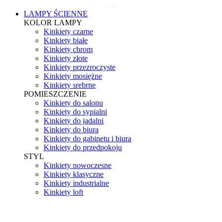
LAMPY ŚCIENNE
KOLOR LAMPY
Kinkiety czarne
Kinkiety białe
Kinkiety chrom
Kinkiety złote
Kinkiety przezroczyste
Kinkiety mosiężne
Kinkiety srebrne
POMIESZCZENIE
Kinkiety do salonu
Kinkiety do sypialni
Kinkiety do jadalni
Kinkiety do biura
Kinkiety do gabinetu i biura
Kinkiety do przedpokoju
STYL
Kinkiety nowoczesne
Kinkiety klasyczne
Kinkiety industrialne
Kinkiety loft