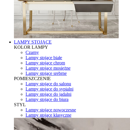
LAMPY STOJĄCE
KOLOR LAMPY
Czarny
Lampy stojące białe
Lampy stojące chrom
Lampy stojące mosiężne
Lampy stojące srebrne
POMIESZCZENIE
Lampy stojące do salonu
Lampy stojące do sypialni
Lampy stojące do jadalni
Lampy stojące do biura
STYL
Lampy stojące nowoczesne
Lampy stojące klasyczne