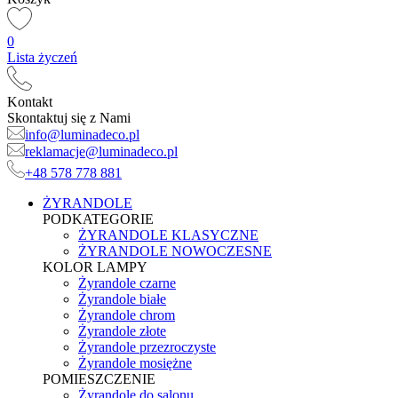
0
Lista życzeń
Kontakt
Skontaktuj się z Nami
info@luminadeco.pl
reklamacje@luminadeco.pl
+48 578 778 881
ŻYRANDOLE
PODKATEGORIE
ŻYRANDOLE KLASYCZNE
ŻYRANDOLE NOWOCZESNE
KOLOR LAMPY
Żyrandole czarne
Żyrandole białe
Żyrandole chrom
Żyrandole złote
Żyrandole przezroczyste
Żyrandole mosiężne
POMIESZCZENIE
Żyrandole do salonu