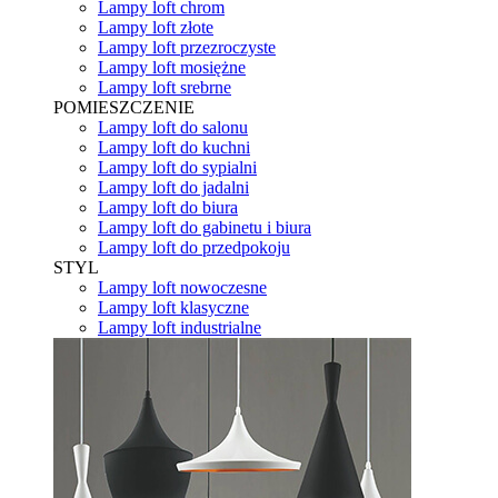
Lampy loft chrom
Lampy loft złote
Lampy loft przezroczyste
Lampy loft mosiężne
Lampy loft srebrne
POMIESZCZENIE
Lampy loft do salonu
Lampy loft do kuchni
Lampy loft do sypialni
Lampy loft do jadalni
Lampy loft do biura
Lampy loft do gabinetu i biura
Lampy loft do przedpokoju
STYL
Lampy loft nowoczesne
Lampy loft klasyczne
Lampy loft industrialne