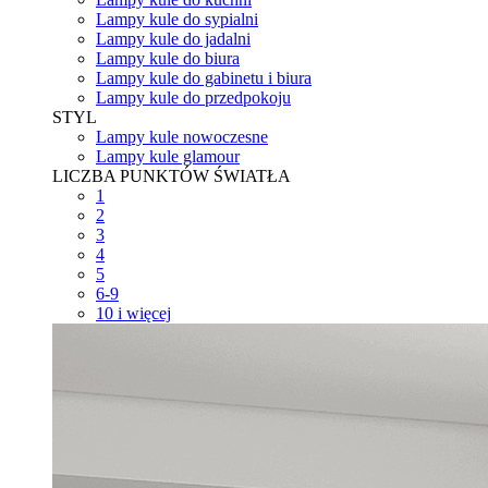
Lampy kule do sypialni
Lampy kule do jadalni
Lampy kule do biura
Lampy kule do gabinetu i biura
Lampy kule do przedpokoju
STYL
Lampy kule nowoczesne
Lampy kule glamour
LICZBA PUNKTÓW ŚWIATŁA
1
2
3
4
5
6-9
10 i więcej