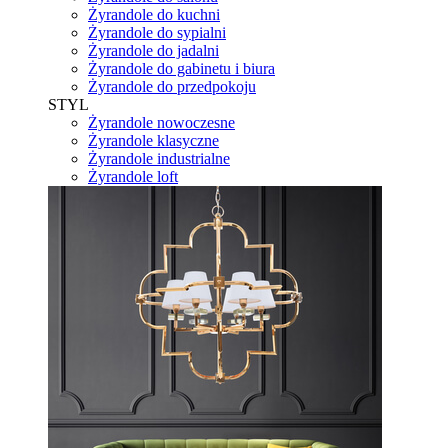
Żyrandole do kuchni
Żyrandole do sypialni
Żyrandole do jadalni
Żyrandole do gabinetu i biura
Żyrandole do przedpokoju
STYL
Żyrandole nowoczesne
Żyrandole klasyczne
Żyrandole industrialne
Żyrandole loft