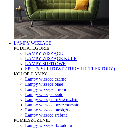
LAMPY WISZĄCE
PODKATEGORIE
LAMPY WISZĄCE
LAMPY WISZĄCE KULE
LAMPY SUFITOWE
SPOTY SUFITOWE (TUBY I REFLEKTORY)
KOLOR LAMPY
Lampy wiszące czarne
Lampy wiszące białe
Lampy wiszące chrom
Lampy wiszące złote
Lampy wiszące różowo-złote
Lampy wiszące przezroczyste
Lampy wiszące mosiężne
Lampy wiszące srebrne
POMIESZCZENIE
Lampy wiszące do salonu