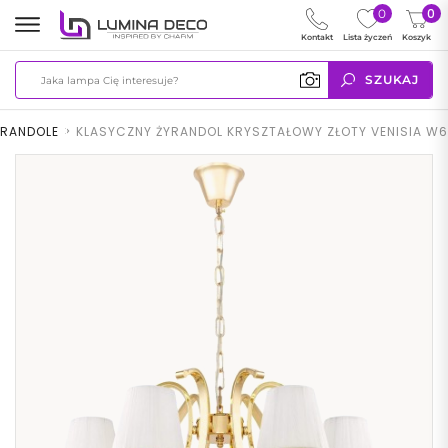
0
0
Kontakt
Lista życzeń
Koszyk
SZUKAJ
YRANDOLE
>
KLASYCZNY ŻYRANDOL KRYSZTAŁOWY ZŁOTY VENISIA W6