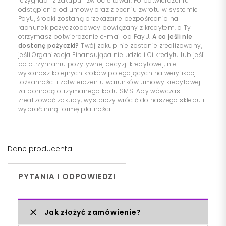
rezygnacji z zakupu i zwrócić towar. Po potwierdzeniu
odstąpienia od umowy oraz zleceniu zwrotu w systemie
PayU, środki zostaną przekazane bezpośrednio na
rachunek pożyczkodawcy powiązany z kredytem, a Ty
otrzymasz potwierdzenie e-mail od PayU.
A co jeśli nie
dostanę pożyczki?
Twój zakup nie zostanie zrealizowany,
jeśli Organizacja Finansująca nie udzieli Ci kredytu lub jeśli
po otrzymaniu pozytywnej decyzji kredytowej, nie
wykonasz kolejnych kroków polegających na weryfikacji
tożsamości i zatwierdzeniu warunków umowy kredytowej
za pomocą otrzymanego kodu SMS. Aby wówczas
zrealizować zakupy, wystarczy wrócić do naszego sklepu i
wybrać inną formę płatności.
Dane producenta
PYTANIA I ODPOWIEDZI
Jak złożyć zamówienie?