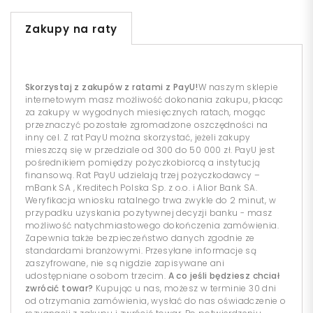
Zakupy na raty
Skorzystaj z zakupów z ratami z PayU!
W naszym sklepie
internetowym masz możliwość dokonania zakupu, płacąc
za zakupy w wygodnych miesięcznych ratach, mogąc
przeznaczyć pozostałe zgromadzone oszczędności na
inny cel. Z rat PayU można skorzystać, jeżeli zakupy
mieszczą się w przedziale od 300 do 50 000 zł. PayU jest
pośrednikiem pomiędzy pożyczkobiorcą a instytucją
finansową. Rat PayU udzielają trzej pożyczkodawcy –
mBank SA , Kreditech Polska Sp. z o.o. i Alior Bank SA.
Weryfikacja wniosku ratalnego trwa zwykle do 2 minut, w
przypadku uzyskania pozytywnej decyzji banku - masz
możliwość natychmiastowego dokończenia zamówienia.
Zapewnia także bezpieczeństwo danych zgodnie ze
standardami branżowymi. Przesyłane informacje są
zaszyfrowane, nie są nigdzie zapisywane ani
udostępniane osobom trzecim.
A co jeśli będziesz chciał
zwrócić towar?
Kupując u nas, możesz w terminie 30 dni
od otrzymania zamówienia, wysłać do nas oświadczenie o