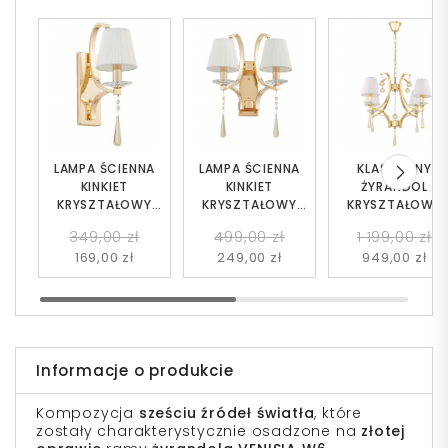
LAMPA ŚCIENNA
LAMPA ŚCIENNA
KLASYCZNY
KINKIET
KINKIET
ŻYRANDOL
KRYSZTAŁOWY
KRYSZTAŁOWY
KRYSZTAŁOWY
ZŁOTY VENISIA W1
ZŁOTY VENISIA W2
ZŁOTY VENISIA W
349,00 zł
499,00 zł
1 199,00 zł
169,00 zł
249,00 zł
949,00 zł
Informacje o produkcie
Kompozycja
sześciu źródeł światła
, które
zostały charakterystycznie osadzone na
złotej