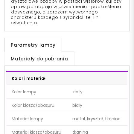
kryształowe ozdoby w postaci wisiorów, kul czy
opraw pomagają w uświetnieniu i podkreśleniu
klasycznego, a zarazem wytwornego
charakteru każdego z żyrandoli tej linii
oświetlenia.
Parametry lampy
Materiały do pobrania
Kolor i materiał
Kolor lampy
złoty
Kolor klosza/abażuru
biały
Materiał lampy
metal, kryształ, tkanina
Materiał klosza/abażuru
tkanina