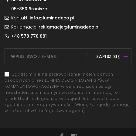
05-850 Bronisze
Kontakt:
info@luminadeco.pl
Reklamacje:
reklamacje@luminadeco.pl
+48 578 778 881
ZAPISZ SIĘ
Zgadzam się na przetwarzanie moich danych
osobowych przez LUMINA DECO PILOYAN SPÓŁKA
KOMANDYTOWO-AKCYJNA w celu realizacji usługi
newsletter, a tym samym wysyłania mi informacji o
produktach, usługach, promocjach lub nowościach,
zgodnie z polityką prywatności. Wiem, że zgodę tę mogę
w każdej chwili cofnąć.
(wymagana)