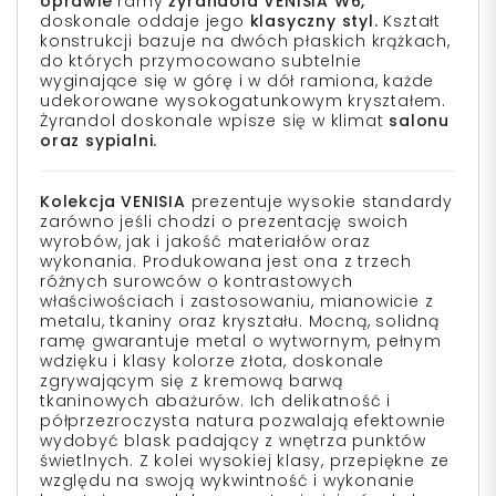
oprawie
ramy
żyrandola VENISIA W6,
doskonale oddaje jego
klasyczny styl.
Kształt
konstrukcji bazuje na dwóch płaskich krążkach,
do których przymocowano subtelnie
wyginające się w górę i w dół ramiona, każde
udekorowane wysokogatunkowym kryształem.
Żyrandol doskonale wpisze się w klimat
salonu
oraz sypialni.
Kolekcja VENISIA
prezentuje wysokie standardy
zarówno jeśli chodzi o prezentację swoich
wyrobów, jak i jakość materiałów oraz
wykonania. Produkowana jest ona z trzech
różnych surowców o kontrastowych
właściwościach i zastosowaniu, mianowicie z
metalu, tkaniny oraz kryształu. Mocną, solidną
ramę gwarantuje metal o wytwornym, pełnym
wdzięku i klasy kolorze złota, doskonale
zgrywającym się z kremową barwą
tkaninowych abażurów. Ich delikatność i
półprzezroczysta natura pozwalają efektownie
wydobyć blask padający z wnętrza punktów
świetlnych. Z kolei wysokiej klasy, przepiękne ze
względu na swoją wykwintność i wykonanie