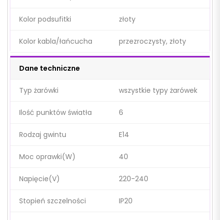
Kolor podsufitki
złoty
Kolor kabla/łańcucha
przezroczysty, złoty
Dane techniczne
Typ żarówki
wszystkie typy żarówek
Ilość punktów światła
6
Rodzaj gwintu
E14
Moc oprawki(W)
40
Napięcie(V)
220-240
Stopień szczelności
IP20