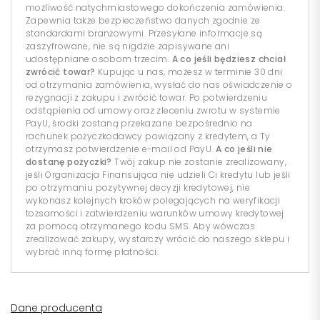
możliwość natychmiastowego dokończenia zamówienia.
Zapewnia także bezpieczeństwo danych zgodnie ze
standardami branżowymi. Przesyłane informacje są
zaszyfrowane, nie są nigdzie zapisywane ani
udostępniane osobom trzecim.
A co jeśli będziesz chciał
zwrócić towar?
Kupując u nas, możesz w terminie 30 dni
od otrzymania zamówienia, wysłać do nas oświadczenie o
rezygnacji z zakupu i zwrócić towar. Po potwierdzeniu
odstąpienia od umowy oraz zleceniu zwrotu w systemie
PayU, środki zostaną przekazane bezpośrednio na
rachunek pożyczkodawcy powiązany z kredytem, a Ty
otrzymasz potwierdzenie e-mail od PayU.
A co jeśli nie
dostanę pożyczki?
Twój zakup nie zostanie zrealizowany,
jeśli Organizacja Finansująca nie udzieli Ci kredytu lub jeśli
po otrzymaniu pozytywnej decyzji kredytowej, nie
wykonasz kolejnych kroków polegających na weryfikacji
tożsamości i zatwierdzeniu warunków umowy kredytowej
za pomocą otrzymanego kodu SMS. Aby wówczas
zrealizować zakupy, wystarczy wrócić do naszego sklepu i
wybrać inną formę płatności.
Dane producenta