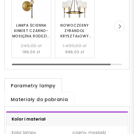
LAMPA ŚCIENNA
NOWOCZESNY
KINKIET CZARNO-
ŻYRANDOL
MOSIĘŻNA RODEZIO
KRYSZTAŁOWY
W1
CZARNO-MOSIĘŻNY
249,00 zł
1 499,00 zł
RODEZIO W6
169,00 zł
999,00 zł
Parametry lampy
Materiały do pobrania
Kolor i materiał
Kolor lampy
czarny, mosiądz