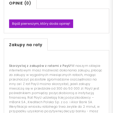
OPINIE (0)
Bądź pierwszym, który doda opinię!
Zakupy na raty
Skorzystaj z zakupów z ratami z PayU!
W naszym sklepie
internetowym masz możliwość dokonania zakupu, płacąc
za zakupy w wygodnych miesięcznych ratach, mogąc
przeznaczyć pozostałe zgromadzone oszczędności na
inny cel. Z rat PayU można skorzystać, jeżeli zakupy
mieszczą się w przedziale od 300 do 50 000 zł. PayU jest
pośrednikiem pomiędzy pożyczkobiorcą a instytucją
finansową. Rat PayU udzielają trzej pożyczkodawcy –
mBank SA , Kreditech Polska Sp. z o.o. i Alior Bank SA.
Weryfikacja wniosku ratalnego trwa zwykle do 2 minut, w
przypadku uzyskania pozytywnej decyzji banku - masz