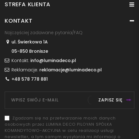
STREFA KLIENTA
KONTAKT
Najczęściej zadawane pytania/FAQ
ul. Świerkowa 1A
05-850 Bronisze
Kontakt:
info@luminadeco.pl
Reklamacje:
reklamacje@luminadeco.pl
+48 578 778 881
ZAPISZ SIĘ
Zgadzam się na przetwarzanie moich danych
osobowych przez LUMINA DECO PILOYAN SPÓŁKA
KOMANDYTOWO-AKCYJNA w celu realizacji usługi
newsletter, a tym samym wysyłania mi informacji o