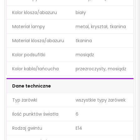
Kolor klosza/abażuru
biały
Materiał lampy
metal, kryształ, tkanina
Materiał klosza/abażuru
tkanina
Kolor podsufitki
mosiądz
Kolor kabla/łańcucha
przezroczysty, mosiądz
Dane techniczne
Typ żarówki
wszystkie typy żarówek
Ilość punktów światła
6
Rodzaj gwintu
E14