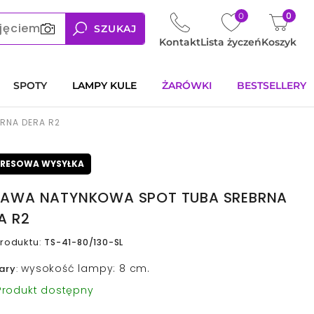
0
0
jęciem
SZUKAJ
Kontakt
Lista życzeń
Koszyk
SPOTY
LAMPY KULE
ŻARÓWKI
BESTSELLERY
RNA DERA R2
PRESOWA WYSYŁKA
AWA NATYNKOWA SPOT TUBA SREBRNA
A R2
roduktu
:
TS-41-80/130-SL
wysokość lampy: 8 cm.
ary
:
rodukt dostępny