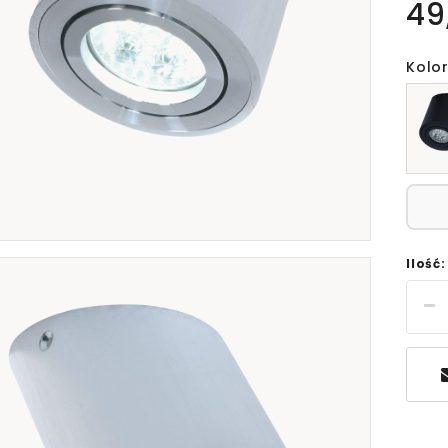
49
Kolor
Ilość: