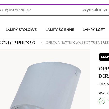
Wyszukaj zd
LAMPY STOŁOWE
LAMPY ŚCIENNE
LAMPY LOFT
 (TUBY I REFLEKTORY)
>
OPRAWA NATYNKOWA SPOT TUBA SREB
EKS
OPR
DER
Kod p
Wymi
P