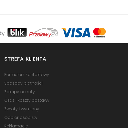
STREFA KLIENTA
Formularz kontaktowy
Sposoby płatności
Zakupy na raty
Czas i koszty dostawy
Zwroty i wymiany
Odbiór osobisty
Reklamacje