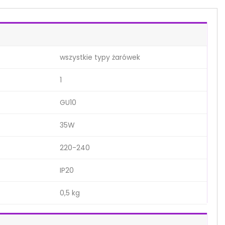
wszystkie typy żarówek
1
GU10
35W
220-240
IP20
0,5 kg