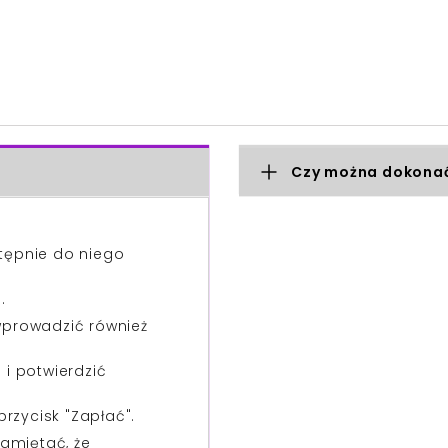
Czy można dokonać
stępnie do niego
.
 wprowadzić również
i potwierdzić
przycisk "Zapłać".
amiętać, że