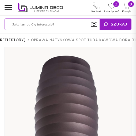
0
0
Kontakt
Lista życzeń
Koszyk
SZUKAJ
 REFLEKTORY)
>
OPRAWA NATYNKOWA SPOT TUBA KAWOWA BORA R1