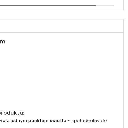
em
produktu:
a z jednym punktem światła
- spot idealny do
ń