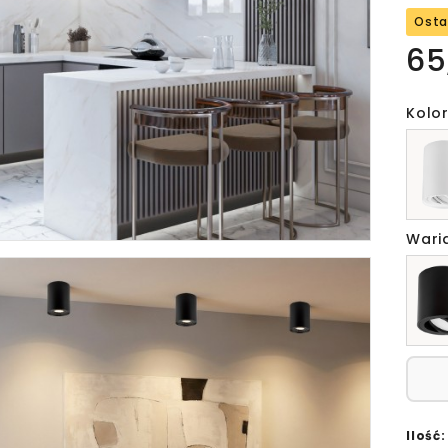
Osta
65
Kolor
Wari
Ilość: