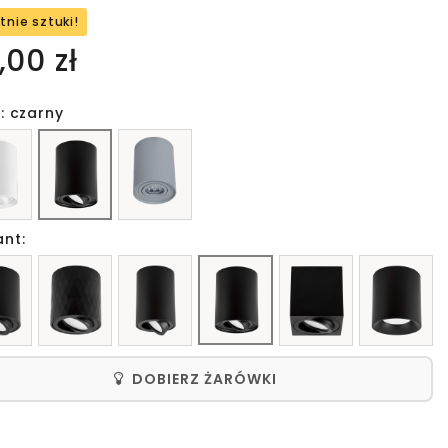
tnie sztuki!
,00 zł
: czarny
ant:
DOBIERZ ŻARÓWKI