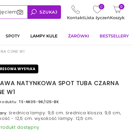
0
0
jęciem
SZUKAJ
Kontakt
Lista życzeń
Koszyk
SPOTY
LAMPY KULE
ŻARÓWKI
BESTSELLERY
RNA CONE W1
PRESOWA WYSYŁKA
AWA NATYNKOWA SPOT TUBA CZARNA
E W1
roduktu
:
TS-NK05-96/125-BK
średnica lampy: 9,6 cm. średnica klosza: 9,6 cm,
ary
:
ość - 12,5 cm. wysokość lampy: 12,5 cm.
rodukt dostępny