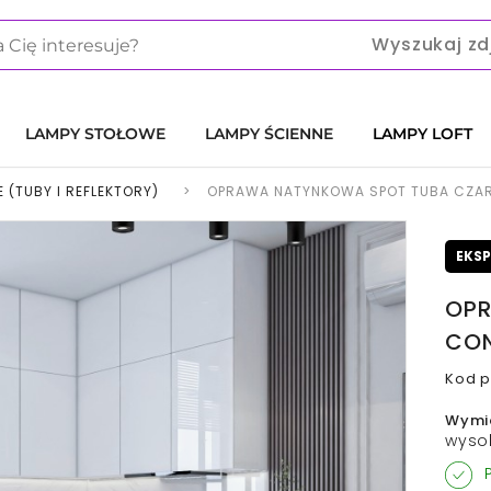
Wyszukaj zd
LAMPY STOŁOWE
LAMPY ŚCIENNE
LAMPY LOFT
 (TUBY I REFLEKTORY)
>
OPRAWA NATYNKOWA SPOT TUBA CZA
EKS
OPR
CON
Kod p
Wymi
wysok
P