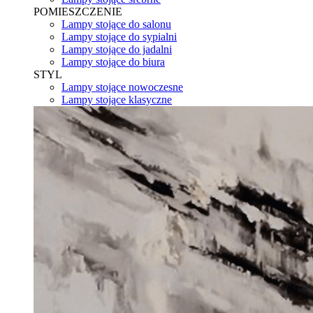
POMIESZCZENIE
Lampy stojące do salonu
Lampy stojące do sypialni
Lampy stojące do jadalni
Lampy stojące do biura
STYL
Lampy stojące nowoczesne
Lampy stojące klasyczne