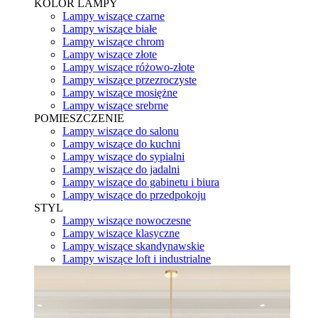
KOLOR LAMPY
Lampy wiszące czarne
Lampy wiszące białe
Lampy wiszące chrom
Lampy wiszące złote
Lampy wiszące różowo-złote
Lampy wiszące przezroczyste
Lampy wiszące mosiężne
Lampy wiszące srebrne
POMIESZCZENIE
Lampy wiszące do salonu
Lampy wiszące do kuchni
Lampy wiszące do sypialni
Lampy wiszące do jadalni
Lampy wiszące do gabinetu i biura
Lampy wiszące do przedpokoju
STYL
Lampy wiszące nowoczesne
Lampy wiszące klasyczne
Lampy wiszące skandynawskie
Lampy wiszące loft i industrialne