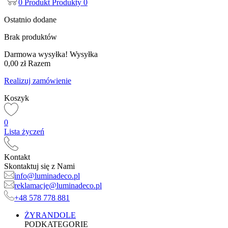
0
Produkt
Produkty
0
Ostatnio dodane
Brak produktów
Darmowa wysyłka!
Wysyłka
0,00 zł
Razem
Realizuj zamówienie
Koszyk
0
Lista życzeń
Kontakt
Skontaktuj się z Nami
info@luminadeco.pl
reklamacje@luminadeco.pl
+48 578 778 881
ŻYRANDOLE
PODKATEGORIE