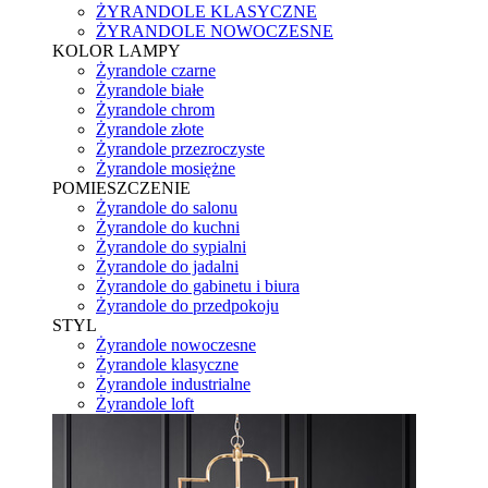
ŻYRANDOLE KLASYCZNE
ŻYRANDOLE NOWOCZESNE
KOLOR LAMPY
Żyrandole czarne
Żyrandole białe
Żyrandole chrom
Żyrandole złote
Żyrandole przezroczyste
Żyrandole mosiężne
POMIESZCZENIE
Żyrandole do salonu
Żyrandole do kuchni
Żyrandole do sypialni
Żyrandole do jadalni
Żyrandole do gabinetu i biura
Żyrandole do przedpokoju
STYL
Żyrandole nowoczesne
Żyrandole klasyczne
Żyrandole industrialne
Żyrandole loft