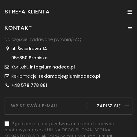
STREFA KLIENTA
KONTAKT
Najczęściej zadawane pytania/FAQ
ul. Świerkowa 1A
05-850 Bronisze
Kontakt:
info@luminadeco.pl
Reklamacje:
reklamacje@luminadeco.pl
+48 578 778 881
ZAPISZ SIĘ
Zgadzam się na przetwarzanie moich danych
osobowych przez LUMINA DECO PILOYAN SPÓŁKA
KOMANDYTOWO-AKCYJNA w celu realizacji usługi