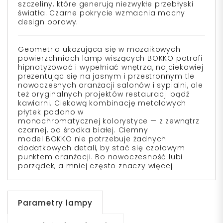
szczeliny, które generują niezwykłe przebłyski
światła. Czarne pokrycie wzmacnia mocny
design oprawy.
Geometria ukazująca się w mozaikowych
powierzchniach lamp wiszących
BOKKO
potrafi
hipnotyzować i wypełniać wnętrza, najciekawiej
prezentując się na jasnym i przestronnym tle
nowoczesnych aranżacji salonów i sypialni, ale
też oryginalnych projektów restauracji bądź
kawiarni. Ciekawą kombinację metalowych
płytek podano w
monochromatycznej kolorystyce — z zewnątrz
czarnej, od środka białej. Ciemny
model
BOKKO
nie potrzebuje żadnych
dodatkowych detali, by stać się czołowym
punktem aranżacji. Bo nowoczesność lubi
porządek, a mniej często znaczy więcej.
Parametry lampy