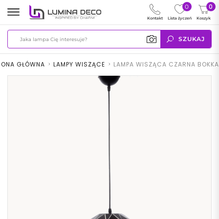
0
0
Kontakt
Lista życzeń
Koszyk
SZUKAJ
RONA GŁÓWNA
>
LAMPY WISZĄCE
>
LAMPA WISZĄCA CZARNA BOKKA