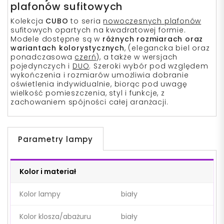
plafonów sufitowych
Kolekcja
CUBO
to seria
nowoczesnych plafonów
sufitowych opartych na kwadratowej formie.
Modele dostępne są w
różnych rozmiarach oraz
wariantach kolorystycznych
, (elegancka biel oraz
ponadczasowa
czerń
), a także w wersjach
pojedynczych i
DUO
. Szeroki wybór pod względem
wykończenia i rozmiarów umożliwia dobranie
oświetlenia indywidualnie, biorąc pod uwagę
wielkość pomieszczenia, styl i funkcje, z
zachowaniem spójności całej aranżacji.
Parametry lampy
Kolor i materiał
Kolor lampy
biały
Kolor klosza/abażuru
biały