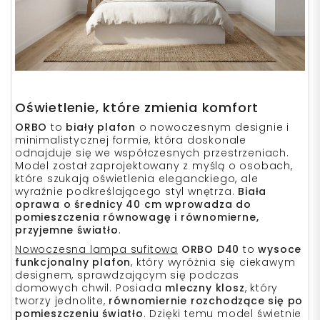
Oświetlenie, które zmienia komfort
ORBO
to
biały plafon
o nowoczesnym designie i
minimalistycznej formie, która doskonale
odnajduje się we współczesnych przestrzeniach.
Model został zaprojektowany z myślą o osobach,
które szukają oświetlenia eleganckiego, ale
wyraźnie podkreślającego styl wnętrza.
Biała
oprawa o średnicy 40 cm
wprowadza do
pomieszczenia równowagę i równomierne,
przyjemne światło
.
Nowoczesna lampa sufitowa
ORBO D40
to
wysoce
funkcjonalny plafon
, który wyróżnia się ciekawym
designem, sprawdzającym się podczas
domowych chwil. Posiada
mleczny klosz
, który
tworzy jednolite,
równomiernie rozchodzące się po
pomieszczeniu światło
. Dzięki temu model świetnie