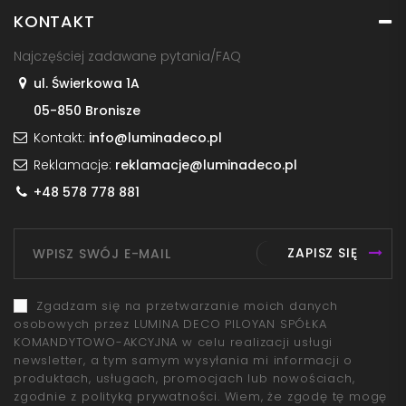
KONTAKT
Najczęściej zadawane pytania/FAQ
ul. Świerkowa 1A
05-850 Bronisze
Kontakt:
info@luminadeco.pl
Reklamacje:
reklamacje@luminadeco.pl
+48 578 778 881
ZAPISZ SIĘ
Zgadzam się na przetwarzanie moich danych
osobowych przez LUMINA DECO PILOYAN SPÓŁKA
KOMANDYTOWO-AKCYJNA w celu realizacji usługi
newsletter, a tym samym wysyłania mi informacji o
produktach, usługach, promocjach lub nowościach,
zgodnie z polityką prywatności. Wiem, że zgodę tę mogę