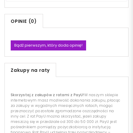
OPINIE (0)
Bądź pierwszym, który doda opinię!
Zakupy na raty
Skorzystaj z zakupów z ratami z PayU!
W naszym sklepie
internetowym masz możliwość dokonania zakupu, płacąc
za zakupy w wygodnych miesięcznych ratach, mogąc
przeznaczyć pozostałe zgromadzone oszczędności na
inny cel. Z rat PayU można skorzystać, jeżeli zakupy
mieszczą się w przedziale od 300 do 50 000 zł. PayU jest
pośrednikiem pomiędzy pożyczkobiorcą a instytucją
finansową. Rat PayU udzielają trzej pożyczkodawcy –