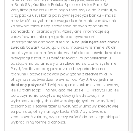
mBank SA , Kreditech Polska Sp. z o.o. i Alior Bank SA.
Weryfikacja wniosku ratalnego trwa zwykle do 2 minut, w
przypadku uzyskania pozytywnej decyzji banku - masz
możliwość natychmiastowego dokończenia zamówienia.
Zapewnia także bezpieczeństwo danych zgodnie ze
standardami branżowymi. Przesyłane informacje są
zaszyfrowane, nie są nigdzie zapisywane ani
udostępniane osobom trzecim.
A co jeśli będziesz chciał
zwrócić towar?
Kupując u nas, możesz w terminie 30 dni
od otrzymania zamówienia, wysłać do nas oświadczenie o
rezygnacji z zakupu i zwrócić towar. Po potwierdzeniu
odstąpienia od umowy oraz zleceniu zwrotu w systemie
PayU, środki zostaną przekazane bezpośrednio na
rachunek pożyczkodawcy powiązany z kredytem, a Ty
otrzymasz potwierdzenie e-mail od PayU.
A co jeśli nie
dostanę pożyczki?
Twój zakup nie zostanie zrealizowany,
jeśli Organizacja Finansująca nie udzieli Ci kredytu lub jeśli
po otrzymaniu pozytywnej decyzji kredytowej, nie
wykonasz kolejnych kroków polegających na weryfikacji
tożsamości i zatwierdzeniu warunków umowy kredytowej
za pomocą otrzymanego kodu SMS. Aby wówczas
zrealizować zakupy, wystarczy wrócić do naszego sklepu i
wybrać inną formę płatności.