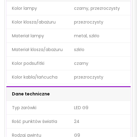
Kolor lampy
czarny, przezroczysty
Kolor klosza/abażuru
przezroczysty
Materiał lampy
metal, szkło
Materiał klosza/abażuru
szkło
Kolor podsufitki
czarny
Kolor kabla/łańcucha
przezroczysty
Dane techniczne
Typ żarówki
LED G9
Ilość punktów światła
24
Rodzaj gwintu
G9