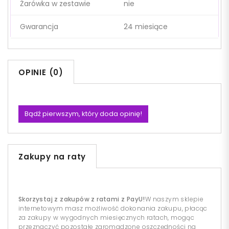
Żarówka w zestawie
nie
Gwarancja
24 miesiące
OPINIE (0)
Bądź pierwszym, który doda opinię!
Zakupy na raty
Skorzystaj z zakupów z ratami z PayU!
W naszym sklepie
internetowym masz możliwość dokonania zakupu, płacąc
za zakupy w wygodnych miesięcznych ratach, mogąc
przeznaczyć pozostałe zgromadzone oszczędności na