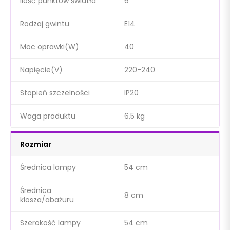
Ilość punktów światła
6
Rodzaj gwintu
E14
Moc oprawki(W)
40
Napięcie(V)
220-240
Stopień szczelności
IP20
Waga produktu
6,5 kg
Rozmiar
Średnica lampy
54 cm
Średnica
8 cm
klosza/abażuru
Szerokość lampy
54 cm