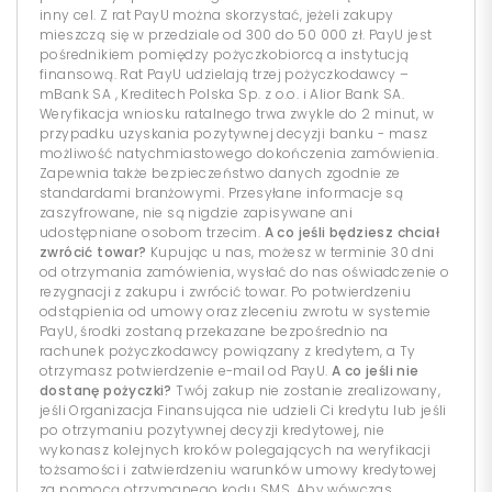
inny cel. Z rat PayU można skorzystać, jeżeli zakupy
mieszczą się w przedziale od 300 do 50 000 zł. PayU jest
pośrednikiem pomiędzy pożyczkobiorcą a instytucją
finansową. Rat PayU udzielają trzej pożyczkodawcy –
mBank SA , Kreditech Polska Sp. z o.o. i Alior Bank SA.
Weryfikacja wniosku ratalnego trwa zwykle do 2 minut, w
przypadku uzyskania pozytywnej decyzji banku - masz
możliwość natychmiastowego dokończenia zamówienia.
Zapewnia także bezpieczeństwo danych zgodnie ze
standardami branżowymi. Przesyłane informacje są
zaszyfrowane, nie są nigdzie zapisywane ani
udostępniane osobom trzecim.
A co jeśli będziesz chciał
zwrócić towar?
Kupując u nas, możesz w terminie 30 dni
od otrzymania zamówienia, wysłać do nas oświadczenie o
rezygnacji z zakupu i zwrócić towar. Po potwierdzeniu
odstąpienia od umowy oraz zleceniu zwrotu w systemie
PayU, środki zostaną przekazane bezpośrednio na
rachunek pożyczkodawcy powiązany z kredytem, a Ty
otrzymasz potwierdzenie e-mail od PayU.
A co jeśli nie
dostanę pożyczki?
Twój zakup nie zostanie zrealizowany,
jeśli Organizacja Finansująca nie udzieli Ci kredytu lub jeśli
po otrzymaniu pozytywnej decyzji kredytowej, nie
wykonasz kolejnych kroków polegających na weryfikacji
tożsamości i zatwierdzeniu warunków umowy kredytowej
za pomocą otrzymanego kodu SMS. Aby wówczas