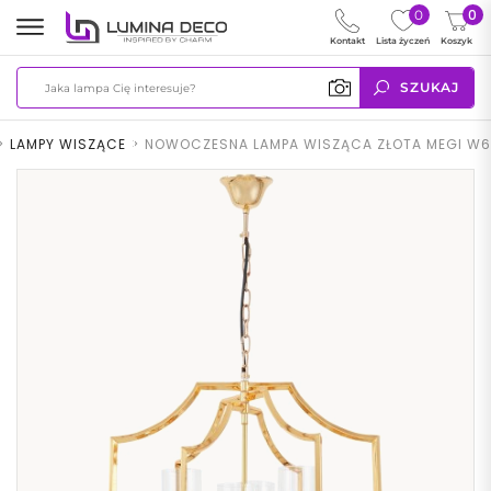
0
0
Kontakt
Lista życzeń
Koszyk
SZUKAJ
>
LAMPY WISZĄCE
>
NOWOCZESNA LAMPA WISZĄCA ZŁOTA MEGI W6