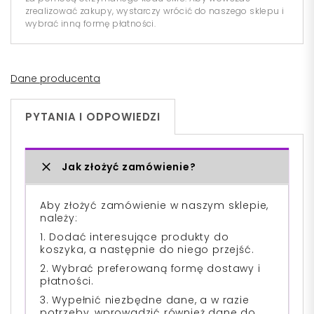
zrealizować zakupy, wystarczy wrócić do naszego sklepu i
wybrać inną formę płatności.
Dane producenta
PYTANIA I ODPOWIEDZI
Jak złożyć zamówienie?
Aby złożyć zamówienie w naszym sklepie,
należy:
1. Dodać interesujące produkty do
koszyka, a następnie do niego przejść.
2. Wybrać preferowaną formę dostawy i
płatności.
3. Wypełnić niezbędne dane, a w razie
potrzeby, wprowadzić również dane do