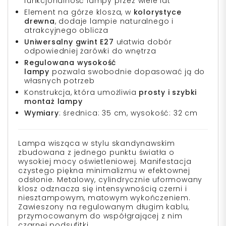
funkcjonalność lampy przez wiele lat
Element na górze klosza, w
kolorystyce
drewna
, dodaje lampie naturalnego i
atrakcyjnego oblicza
Uniwersalny gwint E27
ułatwia dobór
odpowiedniej żarówki do wnętrza
Regulowana wysokość
lampy
pozwala swobodnie dopasować ją do
własnych potrzeb
Konstrukcja, która umożliwia
prosty i szybki
montaż lampy
Wymiary
: średnica: 35 cm, wysokość: 32 cm
Lampa wisząca w stylu skandynawskim
zbudowana z jednego punktu światła o
wysokiej mocy oświetleniowej. Manifestacja
czystego piękna minimalizmu w efektownej
odsłonie. Metalowy, cylindrycznie uformowany
klosz odznacza się intensywnością czerni i
niesztampowym, matowym wykończeniem.
Zawieszony na regulowanym długim kablu,
przymocowanym do współgrającej z nim
czarnej podsufitki.