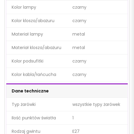
Kolor lampy
czarny
Kolor klosza/abażuru
czarny
Materiał lampy
metal
Materiał klosza/abażuru
metal
Kolor podsufitki
czarny
Kolor kabla/łańcucha
czarny
Dane techniczne
Typ żarówki
wszystkie typy żarówek
Ilość punktów światła
1
Rodzaj gwintu
E27