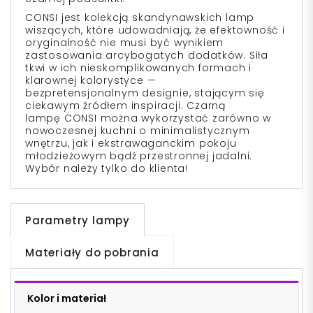
CONSI
jest kolekcją skandynawskich lamp
wiszących, które udowadniają, że efektowność i
oryginalność nie musi być wynikiem
zastosowania arcybogatych dodatków. Siła
tkwi w ich nieskomplikowanych formach i
klarownej kolorystyce —
bezpretensjonalnym designie, stającym się
ciekawym źródłem inspiracji. Czarną
lampę
CONSI
można wykorzystać zarówno w
nowoczesnej kuchni o minimalistycznym
wnętrzu, jak i ekstrawaganckim pokoju
młodzieżowym bądź przestronnej jadalni.
Wybór należy tylko do klienta!
Parametry lampy
Materiały do pobrania
Kolor i materiał