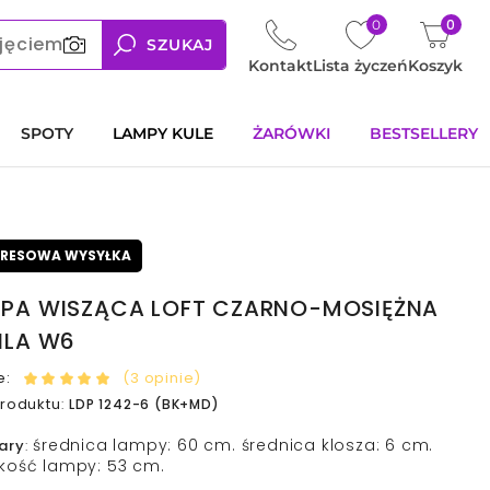
0
0
jęciem
SZUKAJ
Kontakt
Lista życzeń
Koszyk
SPOTY
LAMPY KULE
ŻARÓWKI
BESTSELLERY
PRESOWA WYSYŁKA
PA WISZĄCA LOFT CZARNO-MOSIĘŻNA
ILA W6
e:
(3 opinie)
roduktu
:
LDP 1242-6 (BK+MD)
średnica lampy: 60 cm. średnica klosza: 6 cm.
ary
:
kość lampy: 53 cm.