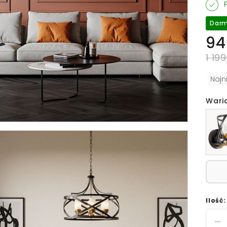
P
Darm
94
1 199
Najn
Wari
Ilość: