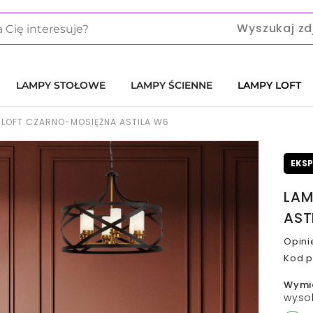
Wyszukaj zd
LAMPY STOŁOWE
LAMPY ŚCIENNE
LAMPY LOFT
 LOFT CZARNO-MOSIĘŻNA ASTILA W6
EKS
LAM
AST
Opini
Kod p
Wymi
wyso