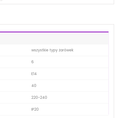
wszystkie typy żarówek
6
E14
40
220-240
IP20