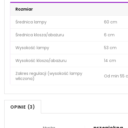
Rozmiar
Średnica lampy
60 cm
Średnica klosza/abażuru
6 cm
Wysokość lampy
53 cm
Wysokość klosza/abażuru
14 cm
Zakres regulacji (wysokość lampy
Od min 55 
wliczona)
OPINIE (3)
przepiękna
Monika