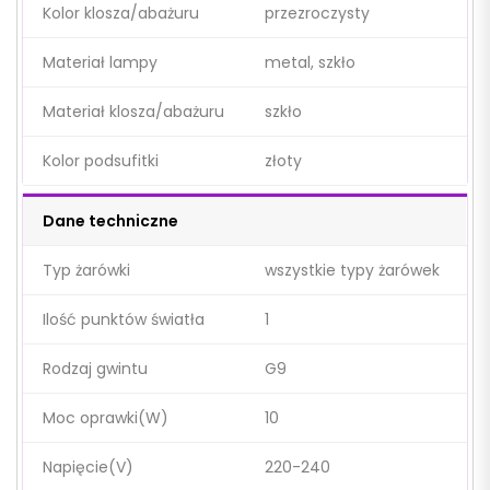
Kolor klosza/abażuru
przezroczysty
Materiał lampy
metal, szkło
Materiał klosza/abażuru
szkło
Kolor podsufitki
złoty
Dane techniczne
Typ żarówki
wszystkie typy żarówek
Ilość punktów światła
1
Rodzaj gwintu
G9
Moc oprawki(W)
10
Napięcie(V)
220-240