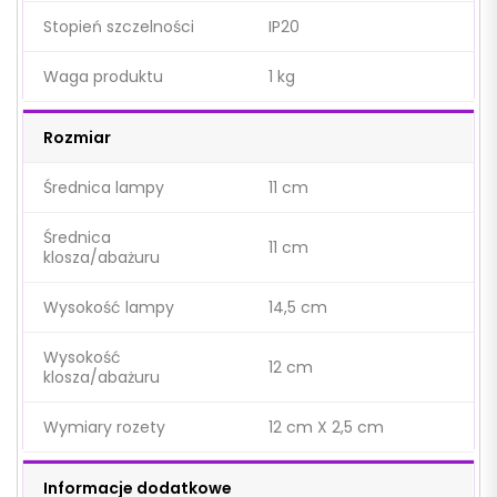
Stopień szczelności
IP20
Waga produktu
1 kg
Rozmiar
Średnica lampy
11 cm
Średnica
11 cm
klosza/abażuru
Wysokość lampy
14,5 cm
Wysokość
12 cm
klosza/abażuru
Wymiary rozety
12 cm X 2,5 cm
Informacje dodatkowe