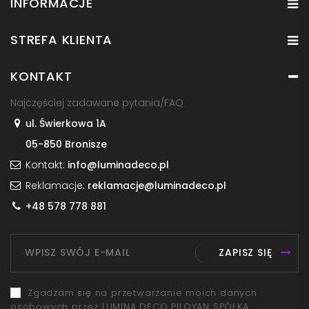
INFORMACJE
STREFA KLIENTA
KONTAKT
Najczęściej zadawane pytania/FAQ
ul. Świerkowa 1A
05-850 Bronisze
Kontakt:
info@luminadeco.pl
Reklamacje:
reklamacje@luminadeco.pl
+48 578 778 881
ZAPISZ SIĘ
Zgadzam się na przetwarzanie moich danych
osobowych przez LUMINA DECO PILOYAN SPÓŁKA